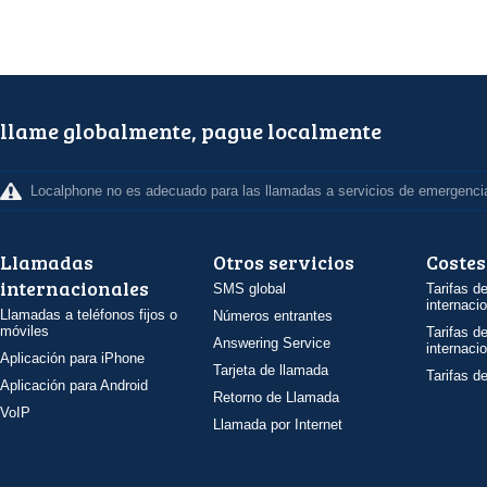
llame globalmente, pague localmente
Localphone no es adecuado para las llamadas a servicios de emergenci
Llamadas
Otros servicios
Costes
internacionales
SMS global
Tarifas d
internaci
Llamadas a teléfonos fijos o
Números entrantes
móviles
Tarifas d
Answering Service
internaci
Aplicación para iPhone
Tarjeta de llamada
Tarifas d
Aplicación para Android
Retorno de Llamada
VoIP
Llamada por Internet