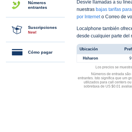
Desvíe llamadas a su línea 
Números
entrantes
nuestras
bajas tarifas par
por Internet
o Correo de voz
Suscripciones
Localphone también ofre
New!
desde cualquier parte del
Ubicación
Pref
Cómo pagar
Hsharon
9
Los precios se muestr
Números de entrada são d
entrantes. Isto significa que u
utilizados para call centers
sobretaxa de US $0.01 avali