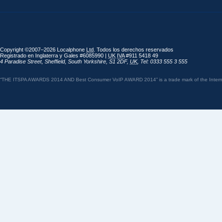
Copyright ©2007–2026 Localphone
Ltd
. Todos los derechos reservados
Registrado en Inglaterra y Gales #6085990 |
UK
IVA
#911 5418 49
4 Paradise Street
,
Sheffield
,
South Yorkshire
,
S1 2DF
,
UK
,
Tel: 0333 555 3 555
“THE ITSPA AWARDS 2014 AND Best Consumer VoIP AWARD 2014” is a trade mark of the Internet 