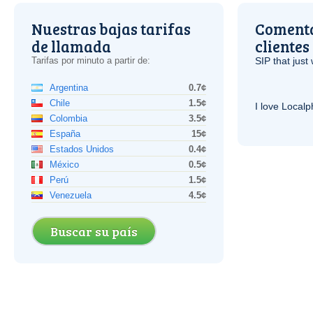
Nuestras bajas tarifas
Comenta
de llamada
clientes
Tarifas por minuto a partir de:
SIP
that just 
Argentina
0.7¢
Chile
1.5¢
I love Local
Colombia
3.5¢
España
15¢
Estados Unidos
0.4¢
México
0.5¢
Perú
1.5¢
Venezuela
4.5¢
Buscar su país