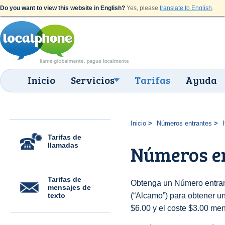
Do you want to view this website in English?
Yes, please
translate to English
.
Inicio
Servicios
Tarifas
Ayuda
Inicio
Números entrantes
I
Tarifas de
llamadas
Números e
Tarifas de
Obtenga un Número entrant
mensajes de
texto
(“Alcamo”) para obtener una
$6.00 y el coste $3.00 men