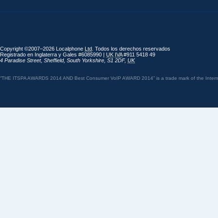
Copyright ©2007–2026 Localphone
Ltd
. Todos los derechos reservados
Registrado en Inglaterra y Gales #6085990 |
UK
IVA
#911 5418 49
4 Paradise Street
,
Sheffield
,
South Yorkshire
,
S1 2DF
,
UK
“THE ITSPA AWARDS 2014 AND Best Consumer VoIP AWARD 2014” is a trade mark of the Internet 