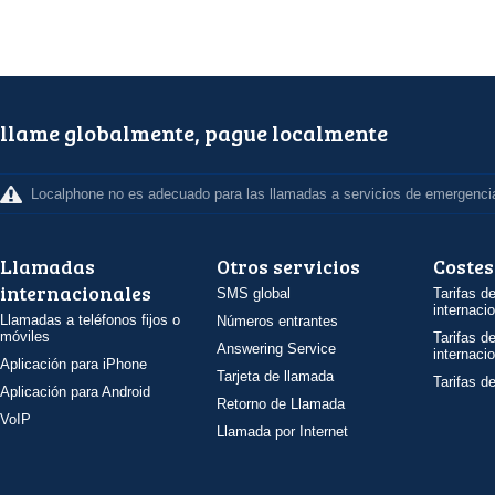
llame globalmente, pague localmente
Localphone no es adecuado para las llamadas a servicios de emergenci
Llamadas
Otros servicios
Costes
internacionales
SMS global
Tarifas d
internaci
Llamadas a teléfonos fijos o
Números entrantes
móviles
Tarifas d
Answering Service
internaci
Aplicación para iPhone
Tarjeta de llamada
Tarifas d
Aplicación para Android
Retorno de Llamada
VoIP
Llamada por Internet