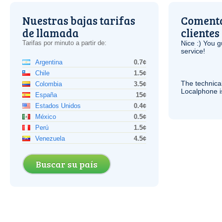
Nuestras bajas tarifas
Comenta
de llamada
clientes
Tarifas por minuto a partir de:
Nice :) You g
service!
Argentina
0.7¢
Chile
1.5¢
The technica
Colombia
3.5¢
Localphone 
España
15¢
Estados Unidos
0.4¢
México
0.5¢
Perú
1.5¢
Venezuela
4.5¢
Buscar su país