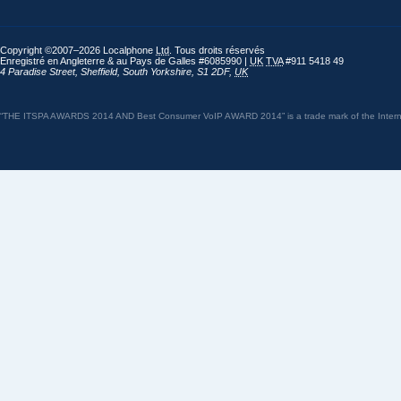
Copyright ©2007–2026 Localphone
Ltd
. Tous droits réservés
Enregistré en Angleterre & au Pays de Galles #6085990 |
UK
TVA
#911 5418 49
4 Paradise Street
,
Sheffield
,
South Yorkshire
,
S1 2DF
,
UK
“THE ITSPA AWARDS 2014 AND Best Consumer VoIP AWARD 2014” is a trade mark of the Internet 