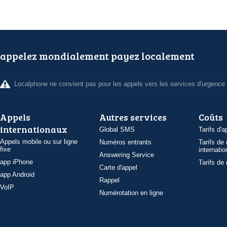
appelez mondialement payez localement
Localphone ne convient pas pour les appels vers les services d'urgence
Appels
Autres services
Coûts
internationaux
Global SMS
Tarifs d'a
Appels mobile ou sur ligne
Numéros entrants
Tarifs de
fixe
internatio
Answering Service
app iPhone
Tarifs de
Carte d'appel
app Android
Rappel
VoIP
Numérotation en ligne