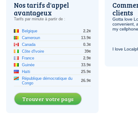
Nos tarifs d'appel
Comment
avantageux
clients
Tarifs par minute à partir de :
Gotta love 
convenient, 
my cellphone
Belgique
2.2¢
Cameroun
13.9¢
Canada
0.3¢
I love Local
Côte d'Ivoire
39¢
France
2.9¢
Guinée
33.9¢
Haïti
25.9¢
République démocratique du
26.9¢
Congo
Trouver votre pays