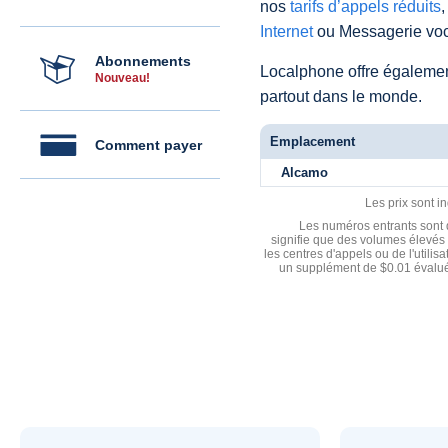
nos
tarifs d’appels réduits
,
Internet
ou Messagerie voc
Abonnements
Localphone offre égaleme
Nouveau!
partout dans le monde.
Emplacement
Comment payer
Alcamo
Les prix sont i
Les numéros entrants sont d
signifie que des volumes élevés 
les centres d'appels ou de l'utili
un supplément de $0.01 évalué