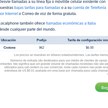
Desvíe llamadas a su línea fija o móvil/de celular existente con
nuestras
bajas tarifas para llamadas
o a su
cuenta de Telefonía
por Internet
o Correo de voz de forma gratuita.
Localphone también ofrece
llamadas económicas a Italia
desde cualquier parte del mundo.
Ubicación
Prefijo
Tarifa de configuración inic
Crotone
962
$6.00
Los precios se muestran en dólares estadounidenses. Las tarifas mens
Números de entrada são destinados para uso médio de clientes de varejo y
entrantes. Isto significa que um grande volume de chamadas recebidas não são p
utilizados para call centers ou uso comercial, onde cada numero nao pode re
sobretaxa de US $0.01 avaliada em uma base por chamada para cada chamad
Reg