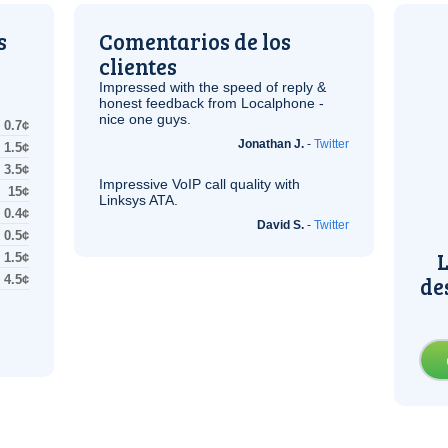
s
Comentarios de los
clientes
Impressed with the speed of reply &
honest feedback from Localphone -
nice one guys.
0.7¢
Jonathan J.
-
Twitter
1.5¢
3.5¢
Impressive
VoIP
call quality with
15¢
Linksys
ATA
.
0.4¢
David S.
-
Twitter
0.5¢
L
1.5¢
de
4.5¢