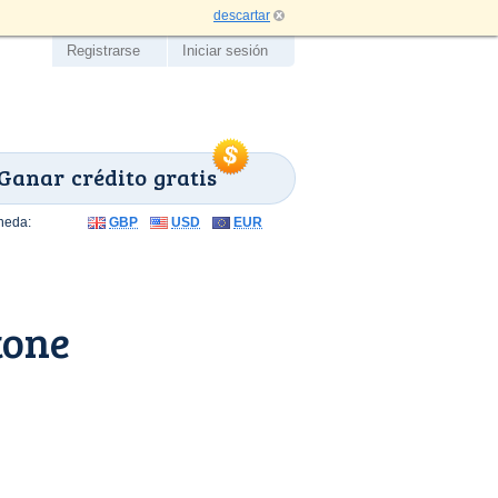
descartar
Registrarse
Iniciar sesión
Ganar crédito gratis
neda:
GBP
USD
EUR
tone