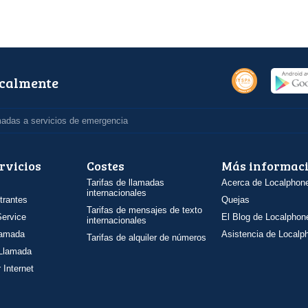
ocalmente
madas a servicios de emergencia
rvicios
Costes
Más informac
Tarifas de llamadas
Acerca de Localphon
internacionales
trantes
Quejas
Tarifas de mensajes de texto
ervice
El Blog de Localphon
internacionales
llamada
Asistencia de Localp
Tarifas de alquiler de números
 Llamada
 Internet