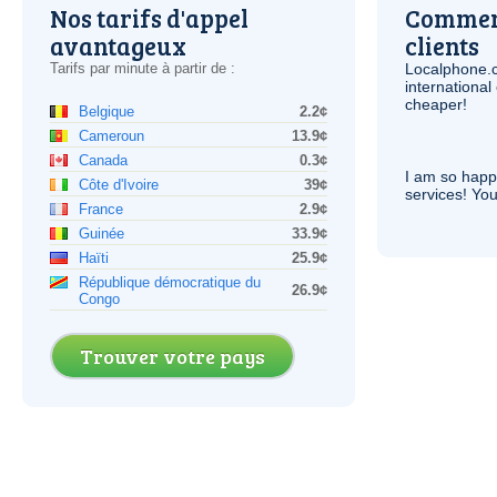
Nos tarifs d'appel
Comment
avantageux
clients
Tarifs par minute à partir de :
Localphone.
internationa
cheaper!
Belgique
2.2¢
Cameroun
13.9¢
Canada
0.3¢
I am so hap
Côte d'Ivoire
39¢
services! You
France
2.9¢
Guinée
33.9¢
Haïti
25.9¢
République démocratique du
26.9¢
Congo
Trouver votre pays