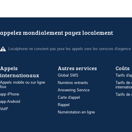
appelez mondialement payez localement
Localphone ne convient pas pour les appels vers les services d'urgence
Appels
Autres services
Coûts
internationaux
Global SMS
Tarifs d'a
Appels mobile ou sur ligne
Numéros entrants
Tarifs de
fixe
internatio
Answering Service
app iPhone
Tarifs de
Carte d'appel
app Android
Rappel
VoIP
Numérotation en ligne