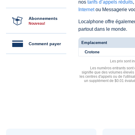
nos
tarifs d’appels réduits
,
Internet
ou Messagerie voc
Abonnements
Localphone offre égaleme
Nouveau!
partout dans le monde.
Emplacement
Comment payer
Crotone
Les prix sont i
Les numéros entrants sont d
signifie que des volumes élevés 
les centres d'appels ou de l'utili
un supplément de $0.01 évalué