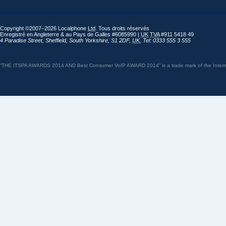
Copyright ©2007–2026 Localphone
Ltd
. Tous droits réservés
Enregistré en Angleterre & au Pays de Galles #6085990 |
UK
TVA
#911 5418 49
4 Paradise Street
,
Sheffield
,
South Yorkshire
,
S1 2DF
,
UK
,
Tel: 0333 555 3 555
“THE ITSPA AWARDS 2014 AND Best Consumer VoIP AWARD 2014” is a trade mark of the Internet 