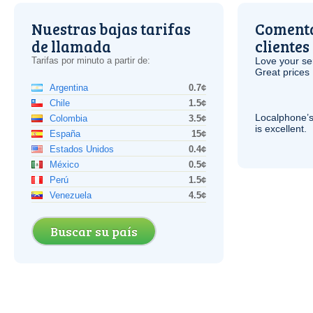
Nuestras bajas tarifas
Comenta
de llamada
clientes
Tarifas por minuto a partir de:
Love your ser
Great prices 
Argentina
0.7¢
Chile
1.5¢
Localphone’s
Colombia
3.5¢
is excellent.
España
15¢
Estados Unidos
0.4¢
México
0.5¢
Perú
1.5¢
Venezuela
4.5¢
Buscar su país