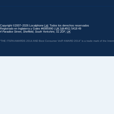
Copyright ©2007–2026 Localphone
Ltd
. Todos los derechos reservados
Registrado en Inglaterra y Gales #6085990 |
UK
IVA
#911 5418 49
4 Paradise Street
,
Sheffield
,
South Yorkshire
,
S1 2DF
,
UK
“THE ITSPA AWARDS 2014 AND Best Consumer VoIP AWARD 2014” is a trade mark of the Internet 