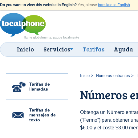
Do you want to view this website in English?
Yes, please
translate to English
.
Inicio
Servicios
Tarifas
Ayuda
Inicio
Números entrantes
I
Tarifas de
llamadas
Números e
Tarifas de
Obtenga un Número entrant
mensajes de
texto
(“Fermo”) para obtener una 
$6.00 y el coste $3.00 men