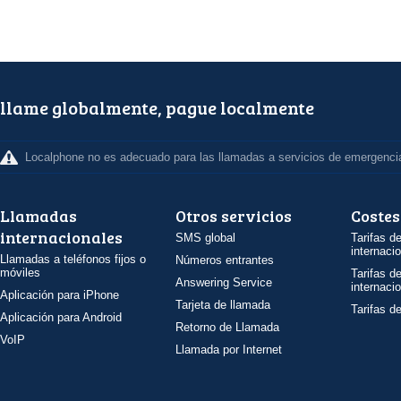
llame globalmente, pague localmente
Localphone no es adecuado para las llamadas a servicios de emergenci
Llamadas
Otros servicios
Costes
internacionales
SMS global
Tarifas d
internaci
Llamadas a teléfonos fijos o
Números entrantes
móviles
Tarifas d
Answering Service
internaci
Aplicación para iPhone
Tarjeta de llamada
Tarifas d
Aplicación para Android
Retorno de Llamada
VoIP
Llamada por Internet