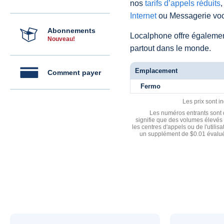
nos
tarifs d’appels réduits
,
Internet
ou Messagerie voc
Abonnements
Localphone offre égaleme
Nouveau!
partout dans le monde.
Emplacement
Comment payer
Fermo
Les prix sont i
Les numéros entrants sont d
signifie que des volumes élevés 
les centres d'appels ou de l'utili
un supplément de $0.01 évalué