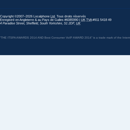
Copyright ©2007–2026 Localphone
Ltd
. Tous droits réservés
Enregistré en Angleterre & au Pays de Galles #6085990 |
UK
TVA
#911 5418 49
4 Paradise Street
,
Sheffield
,
South Yorkshire
,
S1 2DF
,
UK
“THE ITSPA AWARDS 2014 AND Best Consumer VoIP AWARD 2014” is a trade mark of the Internet 