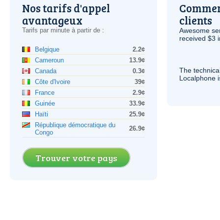
Nos tarifs d'appel
Comment
avantageux
clients
Tarifs par minute à partir de :
Awesome serv
received $3 in
Belgique
2.2¢
Cameroun
13.9¢
The technica
Canada
0.3¢
Localphone 
Côte d'Ivoire
39¢
France
2.9¢
Guinée
33.9¢
Haïti
25.9¢
République démocratique du
26.9¢
Congo
Trouver votre pays