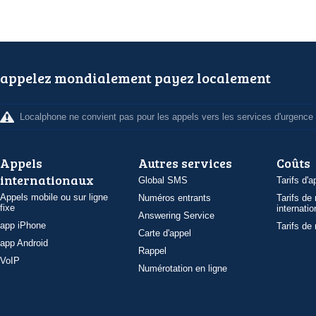
appelez mondialement payez localement
Localphone ne convient pas pour les appels vers les services d'urgence
Appels
Autres services
Coûts
internationaux
Global SMS
Tarifs d'a
Appels mobile ou sur ligne
Numéros entrants
Tarifs de
fixe
internatio
Answering Service
app iPhone
Tarifs de
Carte d'appel
app Android
Rappel
VoIP
Numérotation en ligne