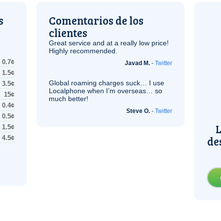
s
Comentarios de los
clientes
Great service and at a really low price!
Highly recommended.
0.7¢
Javad M.
-
Twitter
1.5¢
Global roaming charges suck… I use
3.5¢
Localphone when I’m overseas… so
15¢
much better!
0.4¢
Steve O.
-
Twitter
0.5¢
L
1.5¢
de
4.5¢