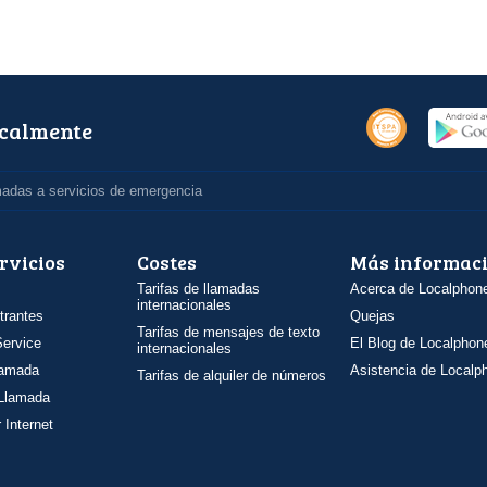
ocalmente
madas a servicios de emergencia
rvicios
Costes
Más informac
Tarifas de llamadas
Acerca de Localphon
internacionales
trantes
Quejas
Tarifas de mensajes de texto
ervice
El Blog de Localphon
internacionales
llamada
Asistencia de Localp
Tarifas de alquiler de números
 Llamada
 Internet