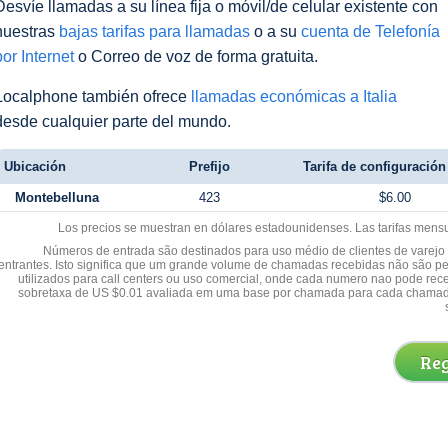
Desvíe llamadas a su línea fija o móvil/de celular existente con
nuestras
bajas tarifas para llamadas
o a su
cuenta de Telefonía
por Internet
o Correo de voz de forma gratuita.
Localphone también ofrece
llamadas económicas a Italia
desde cualquier parte del mundo.
Ubicación
Prefijo
Tarifa de configuración 
Montebelluna
423
$6.00
Los precios se muestran en dólares estadounidenses. Las tarifas mens
Números de entrada são destinados para uso médio de clientes de varejo y
entrantes. Isto significa que um grande volume de chamadas recebidas não são p
utilizados para call centers ou uso comercial, onde cada numero nao pode re
sobretaxa de US $0.01 avaliada em uma base por chamada para cada chamad
Reg