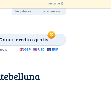
descartar
Registrarse
Iniciar sesión
Ganar crédito gratis
neda:
GBP
USD
EUR
tebelluna