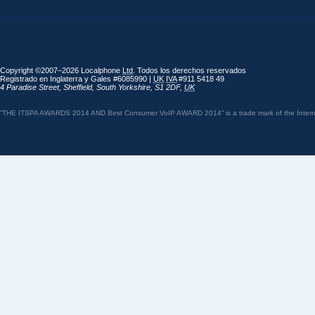
Copyright ©2007–2026 Localphone
Ltd
. Todos los derechos reservados
Registrado en Inglaterra y Gales #6085990 |
UK
IVA
#911 5418 49
4 Paradise Street
,
Sheffield
,
South Yorkshire
,
S1 2DF
,
UK
“THE ITSPA AWARDS 2014 AND Best Consumer VoIP AWARD 2014” is a trade mark of the Internet 