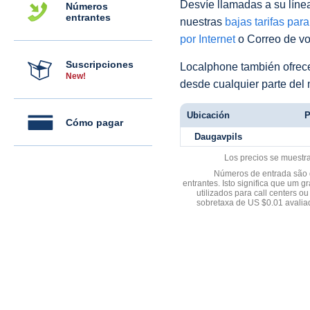
Desvíe llamadas a su línea 
Números
entrantes
nuestras
bajas tarifas par
por Internet
o Correo de voz
Suscripciones
Localphone también ofre
New!
desde cualquier parte del
Ubicación
P
Cómo pagar
Daugavpils
Los precios se muestr
Números de entrada são d
entrantes. Isto significa que u
utilizados para call centers
sobretaxa de US $0.01 avali