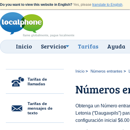
Do you want to view this website in English?
Yes, please
translate to English
.
Inicio
Servicios
Tarifas
Ayuda
Inicio
Números entrantes
Tarifas de
llamadas
Números en
Tarifas de
Obtenga un Número entran
mensajes de
texto
Letonia (“Daugavpils”) para
configuración inicial $6.0