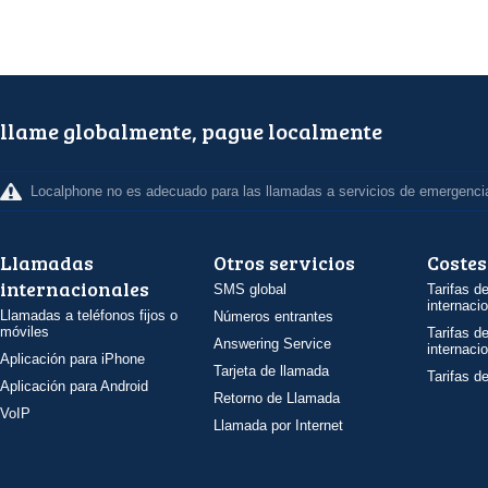
llame globalmente, pague localmente
Localphone no es adecuado para las llamadas a servicios de emergenci
Llamadas
Otros servicios
Costes
internacionales
SMS global
Tarifas d
internaci
Llamadas a teléfonos fijos o
Números entrantes
móviles
Tarifas d
Answering Service
internaci
Aplicación para iPhone
Tarjeta de llamada
Tarifas d
Aplicación para Android
Retorno de Llamada
VoIP
Llamada por Internet