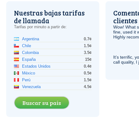
Nuestras bajas tarifas
Comenta
de llamada
clientes
Tarifas por minuto a partir de:
Wow! What se
fine, used it
Highly recom
Argentina
0.7¢
Chile
1.5¢
Colombia
3.5¢
It’s terrific,
España
15¢
call quality, I
Estados Unidos
0.4¢
México
0.5¢
Perú
1.5¢
Venezuela
4.5¢
Buscar su país