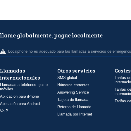
llame globalmente, pague localmente
Localphone no es adecuado para las llamadas a servicios de emergenci
Llamadas
Otros servicios
Costes
internacionales
SMS global
Tarifas d
internaci
Llamadas a teléfonos fijos o
Números entrantes
móviles
Tarifas d
Answering Service
internaci
Aplicación para iPhone
Tarjeta de llamada
Tarifas d
Aplicación para Android
Retorno de Llamada
VoIP
Llamada por Internet