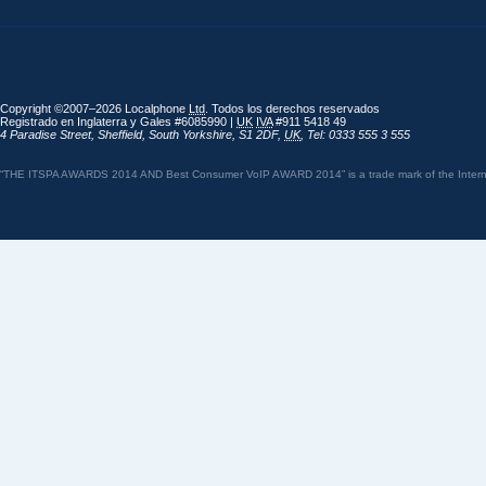
Copyright ©2007–2026 Localphone
Ltd
. Todos los derechos reservados
Registrado en Inglaterra y Gales #6085990 |
UK
IVA
#911 5418 49
4 Paradise Street
,
Sheffield
,
South Yorkshire
,
S1 2DF
,
UK
,
Tel: 0333 555 3 555
“THE ITSPA AWARDS 2014 AND Best Consumer VoIP AWARD 2014” is a trade mark of the Internet 