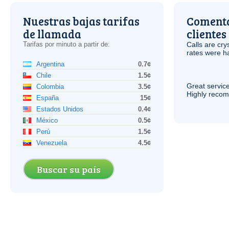
Nuestras bajas tarifas
Comenta
de llamada
clientes
Tarifas por minuto a partir de:
Calls are cry
rates were ha
Argentina
0.7¢
Chile
1.5¢
Great service
Colombia
3.5¢
Highly reco
España
15¢
Estados Unidos
0.4¢
México
0.5¢
Perú
1.5¢
Venezuela
4.5¢
Buscar su país