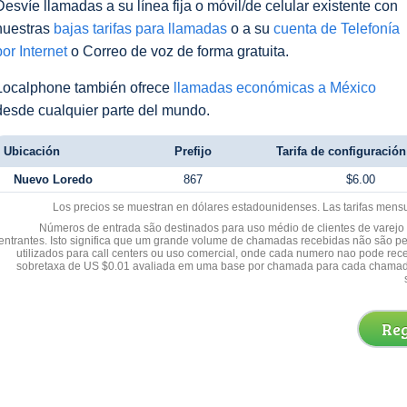
Desvíe llamadas a su línea fija o móvil/de celular existente con
nuestras
bajas tarifas para llamadas
o a su
cuenta de Telefonía
por Internet
o Correo de voz de forma gratuita.
Localphone también ofrece
llamadas económicas a México
desde cualquier parte del mundo.
Ubicación
Prefijo
Tarifa de configuración 
Nuevo Loredo
867
$6.00
Los precios se muestran en dólares estadounidenses. Las tarifas mens
Números de entrada são destinados para uso médio de clientes de varejo y
entrantes. Isto significa que um grande volume de chamadas recebidas não são p
utilizados para call centers ou uso comercial, onde cada numero nao pode re
sobretaxa de US $0.01 avaliada em uma base por chamada para cada chamad
Reg