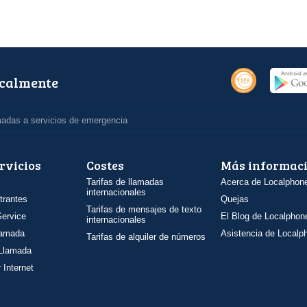
ocalmente
madas a servicios de emergencia
rvicios
Costes
Más informac
Tarifas de llamadas
Acerca de Localphon
internacionales
trantes
Quejas
Tarifas de mensajes de texto
ervice
El Blog de Localphon
internacionales
llamada
Asistencia de Localp
Tarifas de alquiler de números
 Llamada
 Internet