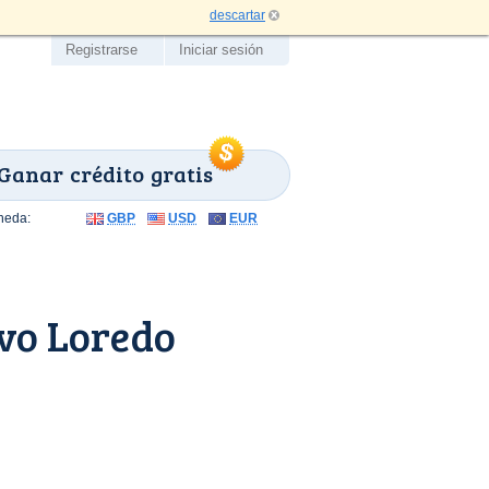
descartar
Registrarse
Iniciar sesión
Ganar crédito gratis
neda:
GBP
USD
EUR
vo Loredo