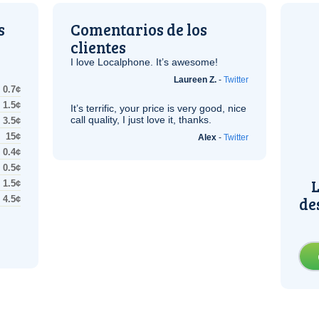
s
Comentarios de los
clientes
I love Localphone. It’s awesome!
Laureen Z.
-
Twitter
0.7¢
1.5¢
It’s terrific, your price is very good, nice
call quality, I just love it, thanks.
3.5¢
15¢
Alex
-
Twitter
0.4¢
0.5¢
L
1.5¢
de
4.5¢