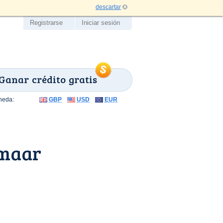
descartar
Registrarse
Iniciar sesión
Ganar crédito gratis
neda:
GBP
USD
EUR
kmaar