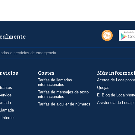
ocalmente
madas a servicios de emergencia
rvicios
Costes
Más informac
Tarifas de llamadas
Acerca de Localphon
internacionales
trantes
Quejas
Tarifas de mensajes de texto
ervice
El Blog de Localphon
internacionales
llamada
Asistencia de Localp
Tarifas de alquiler de números
 Llamada
 Internet