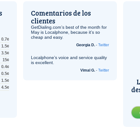
s
Comentarios de los
clientes
GetDialing.com’s best of the month for
May is Localphone, because it’s so
cheap and easy.
0.7¢
Georgia D.
-
Twitter
1.5¢
3.5¢
Localphone’s voice and service quality
15¢
is excellent.
0.4¢
Vimal G.
-
Twitter
0.5¢
L
1.5¢
de
4.5¢