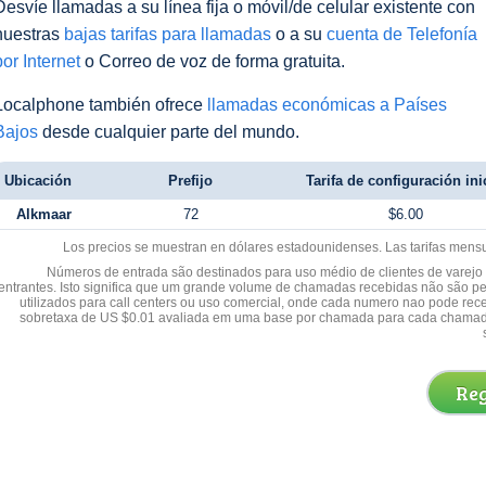
Desvíe llamadas a su línea fija o móvil/de celular existente con
nuestras
bajas tarifas para llamadas
o a su
cuenta de Telefonía
por Internet
o Correo de voz de forma gratuita.
Localphone también ofrece
llamadas económicas a Países
Bajos
desde cualquier parte del mundo.
Ubicación
Prefijo
Tarifa de configuración ini
Alkmaar
72
$6.00
Los precios se muestran en dólares estadounidenses. Las tarifas mens
Números de entrada são destinados para uso médio de clientes de varejo y
entrantes. Isto significa que um grande volume de chamadas recebidas não são p
utilizados para call centers ou uso comercial, onde cada numero nao pode re
sobretaxa de US $0.01 avaliada em uma base por chamada para cada chamad
Reg