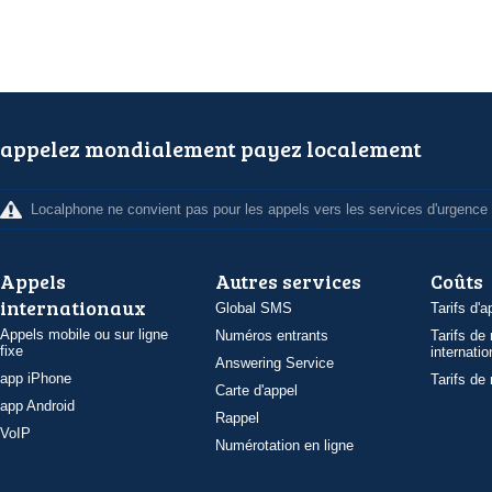
appelez mondialement payez localement
Localphone ne convient pas pour les appels vers les services d'urgence
Appels
Autres services
Coûts
internationaux
Global SMS
Tarifs d'a
Appels mobile ou sur ligne
Numéros entrants
Tarifs de
fixe
internatio
Answering Service
app iPhone
Tarifs de
Carte d'appel
app Android
Rappel
VoIP
Numérotation en ligne