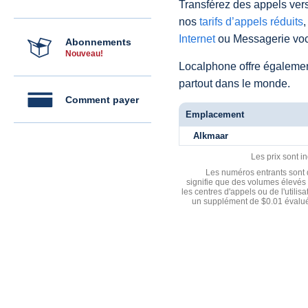
Transférez des appels vers
nos
tarifs d’appels réduits
,
Internet
ou Messagerie voc
Abonnements
Nouveau!
Localphone offre égaleme
partout dans le monde.
Comment payer
Emplacement
Alkmaar
Les prix sont i
Les numéros entrants sont d
signifie que des volumes élevés 
les centres d'appels ou de l'utili
un supplément de $0.01 évalué