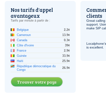
Nos tarifs d'appel
Comment
avantageux
clients
Tarifs par minute à partir de :
Great calling
support. Usi
make
SIP
cal
Belgique
2.2¢
Cameroun
13.9¢
Canada
0.3¢
Localphone’s
Côte d'Ivoire
39¢
is excellent.
France
2.9¢
Guinée
33.9¢
Haïti
25.9¢
République démocratique du
26.9¢
Congo
Trouver votre pays