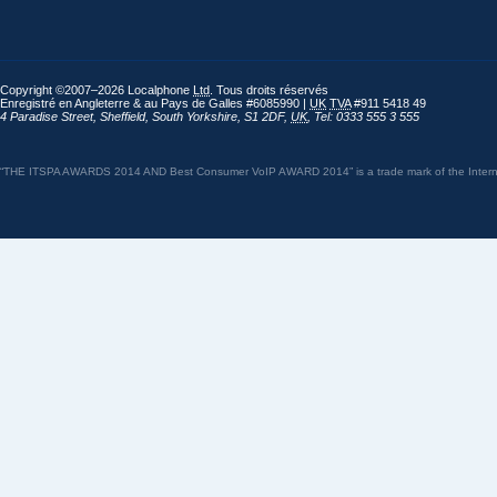
Copyright ©2007–2026 Localphone
Ltd
. Tous droits réservés
Enregistré en Angleterre & au Pays de Galles #6085990 |
UK
TVA
#911 5418 49
4 Paradise Street
,
Sheffield
,
South Yorkshire
,
S1 2DF
,
UK
,
Tel: 0333 555 3 555
“THE ITSPA AWARDS 2014 AND Best Consumer VoIP AWARD 2014” is a trade mark of the Internet 