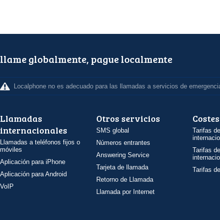
llame globalmente, pague localmente
Localphone no es adecuado para las llamadas a servicios de emergenci
Llamadas
Otros servicios
Costes
internacionales
SMS global
Tarifas d
internaci
Llamadas a teléfonos fijos o
Números entrantes
móviles
Tarifas d
Answering Service
internaci
Aplicación para iPhone
Tarjeta de llamada
Tarifas d
Aplicación para Android
Retorno de Llamada
VoIP
Llamada por Internet