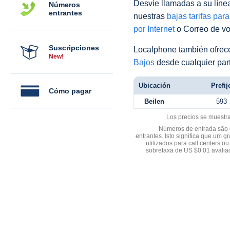
Desvíe llamadas a su línea 
Números
entrantes
nuestras
bajas tarifas par
por Internet
o Correo de voz
Suscripciones
Localphone también ofre
New!
Bajos
desde cualquier par
Ubicación
Prefij
Cómo pagar
Beilen
593
Los precios se muestr
Números de entrada são d
entrantes. Isto significa que u
utilizados para call centers
sobretaxa de US $0.01 avali