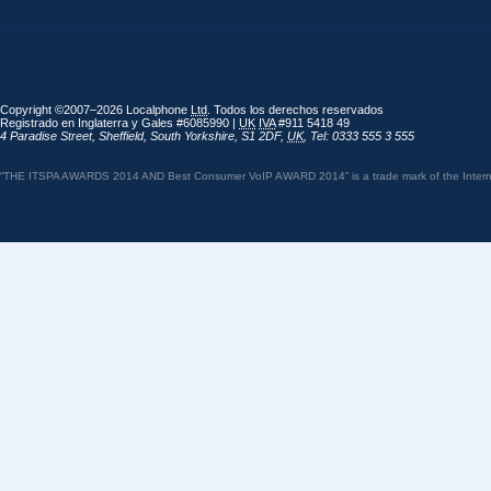
Copyright ©2007–2026 Localphone
Ltd
. Todos los derechos reservados
Registrado en Inglaterra y Gales #6085990 |
UK
IVA
#911 5418 49
4 Paradise Street
,
Sheffield
,
South Yorkshire
,
S1 2DF
,
UK
,
Tel: 0333 555 3 555
“THE ITSPA AWARDS 2014 AND Best Consumer VoIP AWARD 2014” is a trade mark of the Internet 