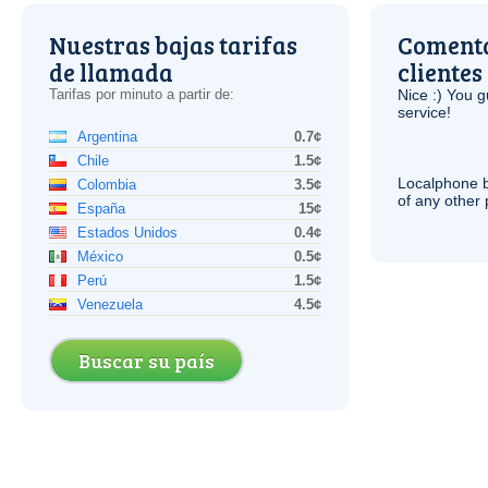
Nuestras bajas tarifas
Comenta
de llamada
clientes
Tarifas por minuto a partir de:
Nice :) You g
service!
Argentina
0.7¢
Chile
1.5¢
Localphone b
Colombia
3.5¢
of any other
España
15¢
Estados Unidos
0.4¢
México
0.5¢
Perú
1.5¢
Venezuela
4.5¢
Buscar su país