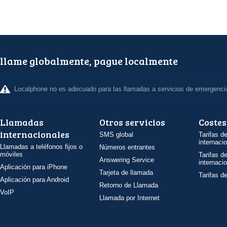
llame globalmente, pague localmente
Localphone no es adecuado para las llamadas a servicios de emergenci
Llamadas
Otros servicios
Costes
internacionales
SMS global
Tarifas d
internaci
Llamadas a teléfonos fijos o
Números entrantes
móviles
Tarifas d
Answering Service
internaci
Aplicación para iPhone
Tarjeta de llamada
Tarifas d
Aplicación para Android
Retorno de Llamada
VoIP
Llamada por Internet