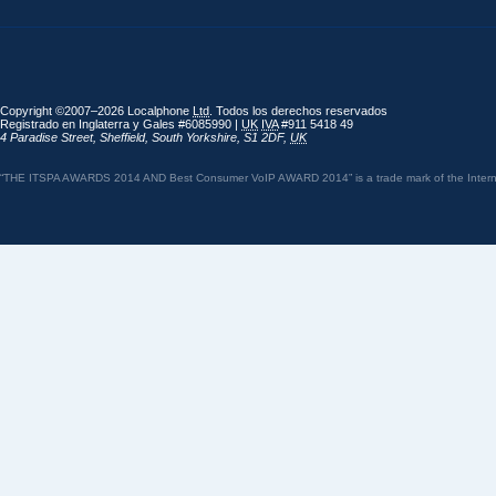
Copyright ©2007–2026 Localphone
Ltd
. Todos los derechos reservados
Registrado en Inglaterra y Gales #6085990 |
UK
IVA
#911 5418 49
4 Paradise Street
,
Sheffield
,
South Yorkshire
,
S1 2DF
,
UK
“THE ITSPA AWARDS 2014 AND Best Consumer VoIP AWARD 2014” is a trade mark of the Internet 