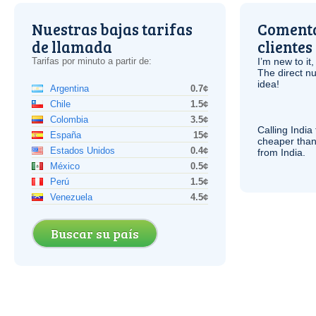
Nuestras bajas tarifas
Comenta
de llamada
clientes
Tarifas por minuto a partir de:
I’m new to it,
The direct nu
idea!
Argentina
0.7¢
Chile
1.5¢
Colombia
3.5¢
Calling India
España
15¢
cheaper than
Estados Unidos
0.4¢
from India.
México
0.5¢
Perú
1.5¢
Venezuela
4.5¢
Buscar su país