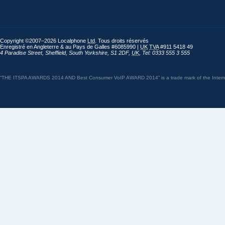
Copyright ©2007–2026 Localphone
Ltd
. Tous droits réservés
Enregistré en Angleterre & au Pays de Galles #6085990 |
UK
TVA
#911 5418 49
4 Paradise Street
,
Sheffield
,
South Yorkshire
,
S1 2DF
,
UK
,
Tel: 0333 555 3 555
“THE ITSPA AWARDS 2014 AND Best Consumer VoIP AWARD 2014” is a trade mark of the Internet 