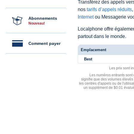
Transférez des appels vers
nos
tarifs d’appels réduits
,
Internet
ou Messagerie voc
Abonnements
Nouveau!
Localphone offre égaleme
partout dans le monde.
Comment payer
Emplacement
Best
Les prix sont i
Les numéros entrants sont d
signifie que des volumes élevés 
les centres d'appels ou de l'utili
un supplément de $0.01 évalué