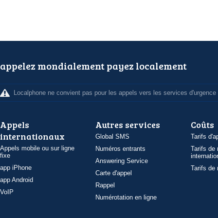
appelez mondialement payez localement
Localphone ne convient pas pour les appels vers les services d'urgence
Appels
Autres services
Coûts
internationaux
Global SMS
Tarifs d'a
Appels mobile ou sur ligne
Numéros entrants
Tarifs de
fixe
internatio
Answering Service
app iPhone
Tarifs de
Carte d'appel
app Android
Rappel
VoIP
Numérotation en ligne