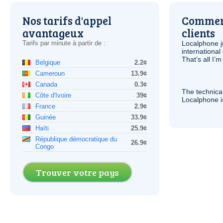
Nos tarifs d'appel
Comment
avantageux
clients
Tarifs par minute à partir de :
Localphone j
international 
That’s all I’
Belgique
2.2¢
Cameroun
13.9¢
Canada
0.3¢
The technica
Côte d'Ivoire
39¢
Localphone 
France
2.9¢
Guinée
33.9¢
Haïti
25.9¢
République démocratique du
26.9¢
Congo
Trouver votre pays