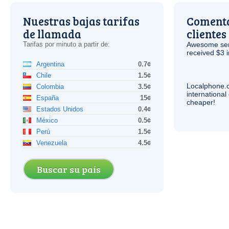
Nuestras bajas tarifas
Comenta
de llamada
clientes
Tarifas por minuto a partir de:
Awesome serv
received $3 in
Argentina
0.7¢
Chile
1.5¢
Localphone.
Colombia
3.5¢
internationa
España
15¢
cheaper!
Estados Unidos
0.4¢
México
0.5¢
Perú
1.5¢
Venezuela
4.5¢
Buscar su país