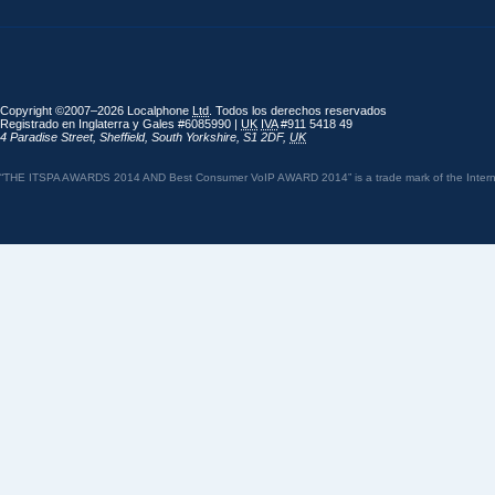
Copyright ©2007–2026 Localphone
Ltd
. Todos los derechos reservados
Registrado en Inglaterra y Gales #6085990 |
UK
IVA
#911 5418 49
4 Paradise Street
,
Sheffield
,
South Yorkshire
,
S1 2DF
,
UK
“THE ITSPA AWARDS 2014 AND Best Consumer VoIP AWARD 2014” is a trade mark of the Internet 