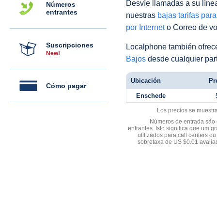
Desvíe llamadas a su línea 
Números
entrantes
nuestras
bajas tarifas par
por Internet
o Correo de voz
Suscripciones
Localphone también ofre
New!
Bajos
desde cualquier par
Ubicación
Pr
Cómo pagar
Enschede
Los precios se muestr
Números de entrada são d
entrantes. Isto significa que u
utilizados para call centers
sobretaxa de US $0.01 avali