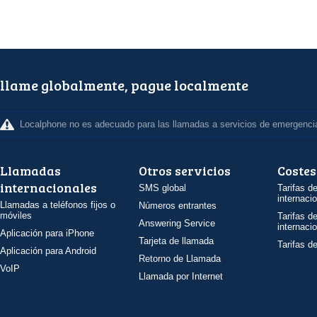
llame globalmente, pague localmente
Localphone no es adecuado para las llamadas a servicios de emergenci
Llamadas
Otros servicios
Costes
internacionales
SMS global
Tarifas d
internaci
Llamadas a teléfonos fijos o
Números entrantes
móviles
Tarifas d
Answering Service
internaci
Aplicación para iPhone
Tarjeta de llamada
Tarifas d
Aplicación para Android
Retorno de Llamada
VoIP
Llamada por Internet