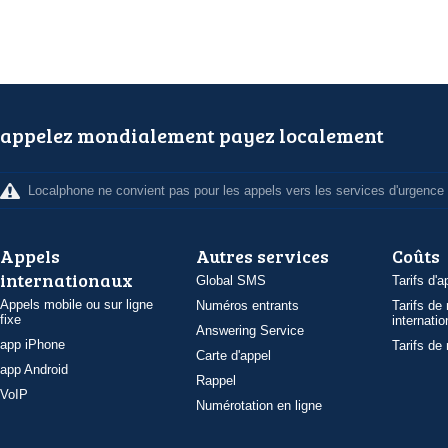
appelez mondialement payez localement
Localphone ne convient pas pour les appels vers les services d'urgence
Appels
Autres services
Coûts
internationaux
Global SMS
Tarifs d'a
Appels mobile ou sur ligne
Numéros entrants
Tarifs de
fixe
internatio
Answering Service
app iPhone
Tarifs de
Carte d'appel
app Android
Rappel
VoIP
Numérotation en ligne