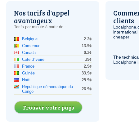
Nos tarifs d'appel
Comment
avantageux
clients
Tarifs par minute à partir de :
Localphone.
internationa
cheaper!
Belgique
2.2¢
Cameroun
13.9¢
Canada
0.3¢
The technica
Côte d'Ivoire
39¢
Localphone 
France
2.9¢
Guinée
33.9¢
Haïti
25.9¢
République démocratique du
26.9¢
Congo
Trouver votre pays