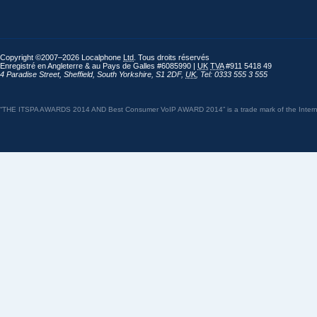
Copyright ©2007–2026 Localphone
Ltd
. Tous droits réservés
Enregistré en Angleterre & au Pays de Galles #6085990 |
UK
TVA
#911 5418 49
4 Paradise Street
,
Sheffield
,
South Yorkshire
,
S1 2DF
,
UK
,
Tel: 0333 555 3 555
“THE ITSPA AWARDS 2014 AND Best Consumer VoIP AWARD 2014” is a trade mark of the Internet 