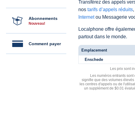
Transférez des appels vers
nos
tarifs d’appels réduits
,
Internet
ou Messagerie voc
Abonnements
Nouveau!
Localphone offre égaleme
partout dans le monde.
Comment payer
Emplacement
Enschede
Les prix sont i
Les numéros entrants sont d
signifie que des volumes élevés 
les centres d'appels ou de l'utili
un supplément de $0.01 évalué