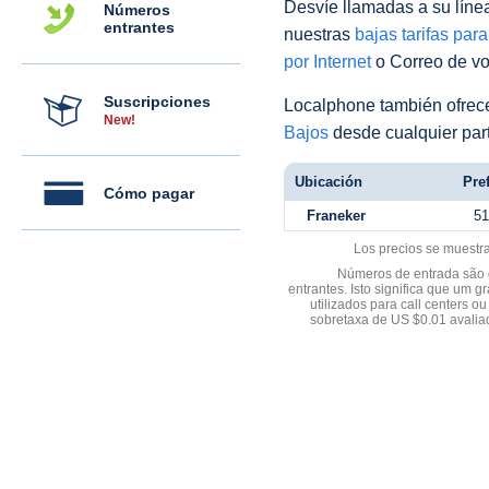
Desvíe llamadas a su línea 
Números
entrantes
nuestras
bajas tarifas par
por Internet
o Correo de voz
Suscripciones
Localphone también ofre
New!
Bajos
desde cualquier par
Ubicación
Pref
Cómo pagar
Franeker
51
Los precios se muestr
Números de entrada são d
entrantes. Isto significa que u
utilizados para call centers
sobretaxa de US $0.01 avali