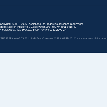
Copyright ©2007–2026 Localphone
Ltd
. Todos los derechos reservados
Registrado en Inglaterra y Gales #6085990 |
UK
IVA
#911 5418 49
4 Paradise Street
,
Sheffield
,
South Yorkshire
,
S1 2DF
,
UK
“THE ITSPA AWARDS 2014 AND Best Consumer VoIP AWARD 2014” is a trade mark of the Internet 