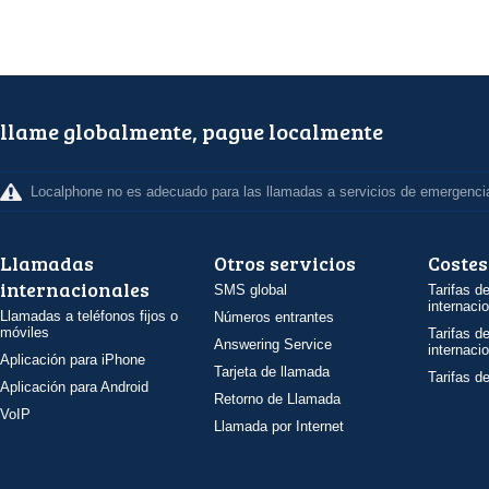
llame globalmente, pague localmente
Localphone no es adecuado para las llamadas a servicios de emergenci
Llamadas
Otros servicios
Costes
internacionales
SMS global
Tarifas d
internaci
Llamadas a teléfonos fijos o
Números entrantes
móviles
Tarifas d
Answering Service
internaci
Aplicación para iPhone
Tarjeta de llamada
Tarifas d
Aplicación para Android
Retorno de Llamada
VoIP
Llamada por Internet