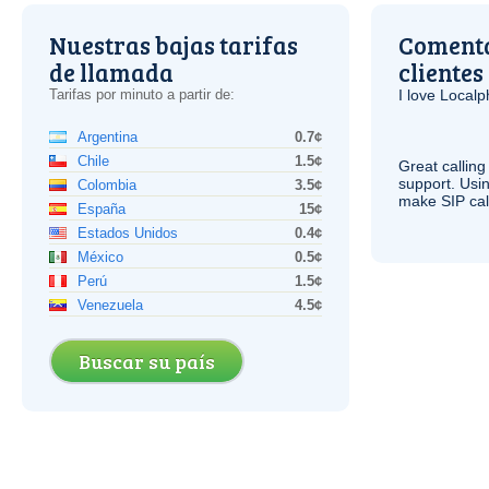
Nuestras bajas tarifas
Comenta
de llamada
clientes
Tarifas por minuto a partir de:
I love Local
Argentina
0.7¢
Chile
1.5¢
Great calling
support. Usi
Colombia
3.5¢
make
SIP
cal
España
15¢
Estados Unidos
0.4¢
México
0.5¢
Perú
1.5¢
Venezuela
4.5¢
Buscar su país