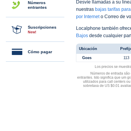
Desvíe llamadas a su línea 
Números
entrantes
nuestras
bajas tarifas par
por Internet
o Correo de voz
Suscripciones
Localphone también ofre
New!
Bajos
desde cualquier par
Ubicación
Prefij
Cómo pagar
Goes
113
Los precios se muestr
Números de entrada são d
entrantes. Isto significa que u
utilizados para call centers
sobretaxa de US $0.01 avali