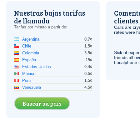
Nuestras bajas tarifas
Comenta
de llamada
clientes
Tarifas por minuto a partir de:
Calls are cry
rates were ha
Argentina
0.7¢
Chile
1.5¢
Sick of expen
Colombia
3.5¢
friends all o
España
15¢
Localphone.c
Estados Unidos
0.4¢
México
0.5¢
Perú
1.5¢
Venezuela
4.5¢
Buscar su país