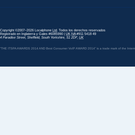
Copyright ©2007–2026 Localphone
Ltd
. Todos los derechos reservados
Registrado en Inglaterra y Gales #6085990 |
UK
IVA
#911 5418 49
4 Paradise Street
,
Sheffield
,
South Yorkshire
,
S1 2DF
,
UK
“THE ITSPA AWARDS 2014 AND Best Consumer VoIP AWARD 2014” is a trade mark of the Internet 