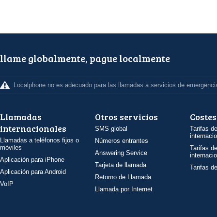
llame globalmente, pague localmente
Localphone no es adecuado para las llamadas a servicios de emergenci
Llamadas
Otros servicios
Costes
internacionales
SMS global
Tarifas d
internaci
Llamadas a teléfonos fijos o
Números entrantes
móviles
Tarifas d
Answering Service
internaci
Aplicación para iPhone
Tarjeta de llamada
Tarifas d
Aplicación para Android
Retorno de Llamada
VoIP
Llamada por Internet