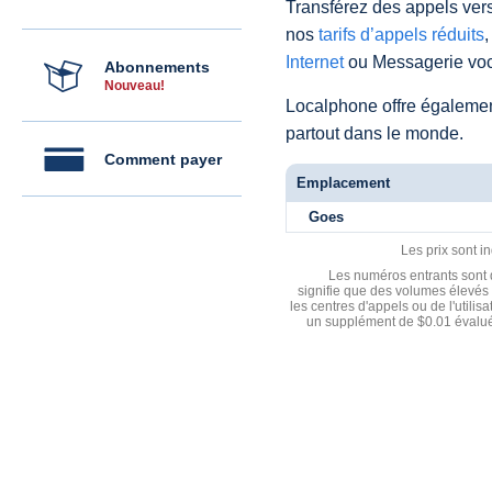
Transférez des appels vers
nos
tarifs d’appels réduits
,
Internet
ou Messagerie voc
Abonnements
Nouveau!
Localphone offre égaleme
partout dans le monde.
Comment payer
Emplacement
Goes
Les prix sont i
Les numéros entrants sont d
signifie que des volumes élevés 
les centres d'appels ou de l'utili
un supplément de $0.01 évalué