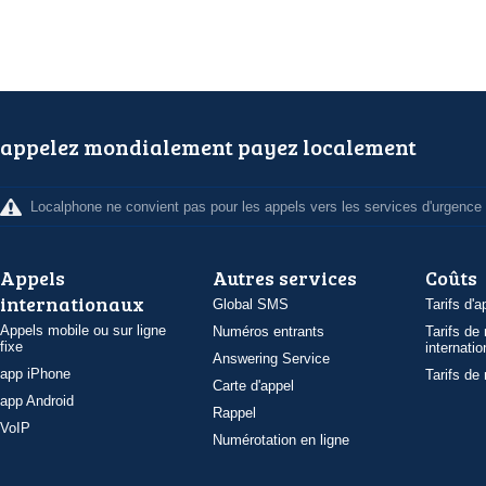
appelez mondialement payez localement
Localphone ne convient pas pour les appels vers les services d'urgence
Appels
Autres services
Coûts
internationaux
Global SMS
Tarifs d'a
Appels mobile ou sur ligne
Numéros entrants
Tarifs de
fixe
internatio
Answering Service
app iPhone
Tarifs de
Carte d'appel
app Android
Rappel
VoIP
Numérotation en ligne