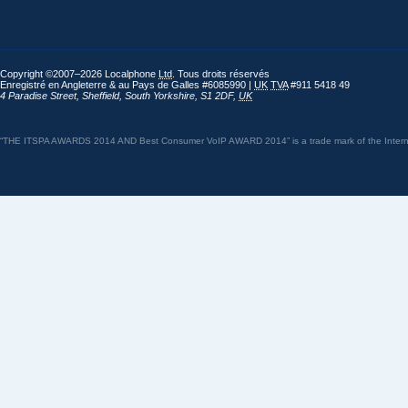
Copyright ©2007–2026 Localphone
Ltd
. Tous droits réservés
Enregistré en Angleterre & au Pays de Galles #6085990 |
UK
TVA
#911 5418 49
4 Paradise Street
,
Sheffield
,
South Yorkshire
,
S1 2DF
,
UK
“THE ITSPA AWARDS 2014 AND Best Consumer VoIP AWARD 2014” is a trade mark of the Internet 