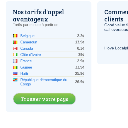
Nos tarifs d'appel
Comment
avantageux
clients
Tarifs par minute à partir de :
Good value f
call overseas,
Belgique
2.2¢
Cameroun
13.9¢
I love Local
Canada
0.3¢
Côte d'Ivoire
39¢
France
2.9¢
Guinée
33.9¢
Haïti
25.9¢
République démocratique du
26.9¢
Congo
Trouver votre pays