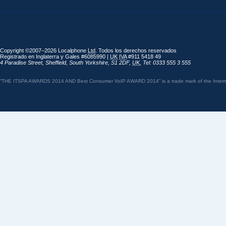
Copyright ©2007–2026 Localphone
Ltd
. Todos los derechos reservados
Registrado en Inglaterra y Gales #6085990 |
UK
IVA
#911 5418 49
4 Paradise Street
,
Sheffield
,
South Yorkshire
,
S1 2DF
,
UK
,
Tel: 0333 555 3 555
“THE ITSPA AWARDS 2014 AND Best Consumer VoIP AWARD 2014” is a trade mark of the Internet 