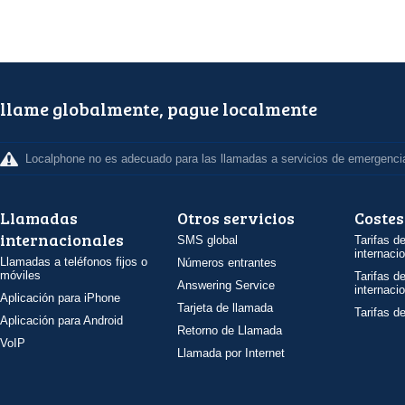
llame globalmente, pague localmente
Localphone no es adecuado para las llamadas a servicios de emergenci
Llamadas
Otros servicios
Costes
internacionales
SMS global
Tarifas d
internaci
Llamadas a teléfonos fijos o
Números entrantes
móviles
Tarifas d
Answering Service
internaci
Aplicación para iPhone
Tarjeta de llamada
Tarifas d
Aplicación para Android
Retorno de Llamada
VoIP
Llamada por Internet