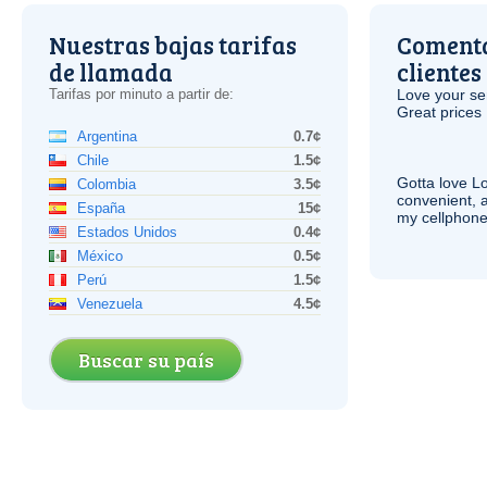
Nuestras bajas tarifas
Comenta
de llamada
clientes
Tarifas por minuto a partir de:
Love your ser
Great prices 
Argentina
0.7¢
Chile
1.5¢
Gotta love 
Colombia
3.5¢
convenient, 
España
15¢
my cellphone
Estados Unidos
0.4¢
México
0.5¢
Perú
1.5¢
Venezuela
4.5¢
Buscar su país