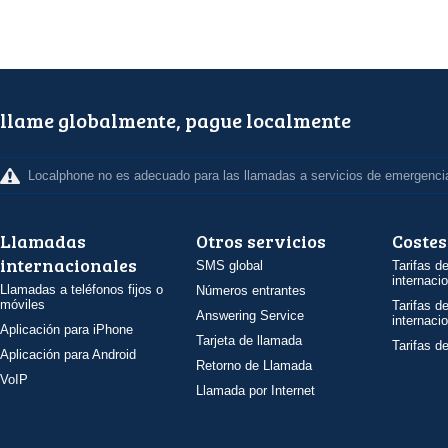
llame globalmente, pague localmente
Localphone no es adecuado para las llamadas a servicios de emergenci
Llamadas
Otros servicios
Costes
internacionales
SMS global
Tarifas d
internaci
Llamadas a teléfonos fijos o
Números entrantes
móviles
Tarifas d
Answering Service
internaci
Aplicación para iPhone
Tarjeta de llamada
Tarifas d
Aplicación para Android
Retorno de Llamada
VoIP
Llamada por Internet