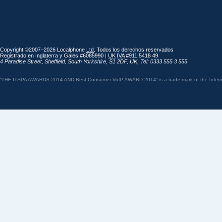
Copyright ©2007–2026 Localphone
Ltd
. Todos los derechos reservados
Registrado en Inglaterra y Gales #6085990 |
UK
IVA
#911 5418 49
4 Paradise Street
,
Sheffield
,
South Yorkshire
,
S1 2DF
,
UK
,
Tel: 0333 555 3 555
“THE ITSPA AWARDS 2014 AND Best Consumer VoIP AWARD 2014” is a trade mark of the Internet 