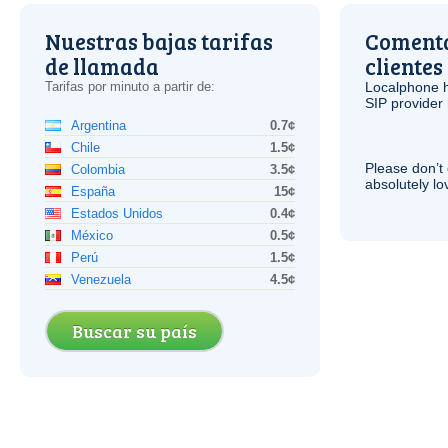
Nuestras bajas tarifas
Comenta
de llamada
clientes
Tarifas por minuto a partir de:
Localphone 
SIP
provider 
Argentina
0.7¢
Chile
1.5¢
Please don’t 
Colombia
3.5¢
absolutely lo
España
15¢
Estados Unidos
0.4¢
México
0.5¢
Perú
1.5¢
Venezuela
4.5¢
Buscar su país