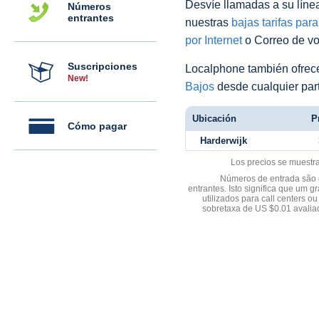
Desvíe llamadas a su línea 
Números
entrantes
nuestras
bajas tarifas par
por Internet
o Correo de voz
Suscripciones
Localphone también ofre
New!
Bajos
desde cualquier par
Ubicación
P
Cómo pagar
Harderwijk
Los precios se muestr
Números de entrada são d
entrantes. Isto significa que u
utilizados para call centers
sobretaxa de US $0.01 avali