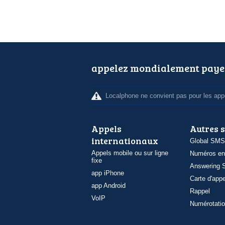
appelez mondialement paye
Localphone ne convient pas pour les appe
Appels
Autres 
internationaux
Global SMS
Appels mobile ou sur ligne
Numéros en
fixe
Answering S
app iPhone
Carte d'appe
app Android
Rappel
VoIP
Numérotatio