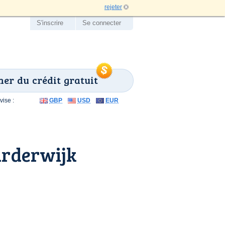
rejeter
S'inscrire
Se connecter
er du crédit gratuit
ise :
GBP
USD
EUR
arderwijk