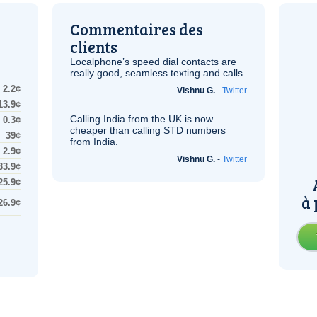
Commentaires des
clients
Localphone’s speed dial contacts are
really good, seamless texting and calls.
2.2¢
Vishnu G.
-
Twitter
13.9¢
Calling India from the
UK
is now
0.3¢
cheaper than calling STD numbers
39¢
from India.
2.9¢
Vishnu G.
-
Twitter
33.9¢
25.9¢
à 
26.9¢