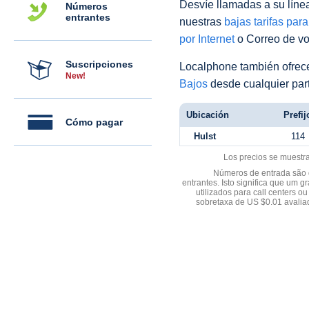
Desvíe llamadas a su línea 
Números
entrantes
nuestras
bajas tarifas par
por Internet
o Correo de voz
Suscripciones
Localphone también ofre
New!
Bajos
desde cualquier par
Ubicación
Prefij
Cómo pagar
Hulst
114
Los precios se muestr
Números de entrada são d
entrantes. Isto significa que u
utilizados para call centers
sobretaxa de US $0.01 avali