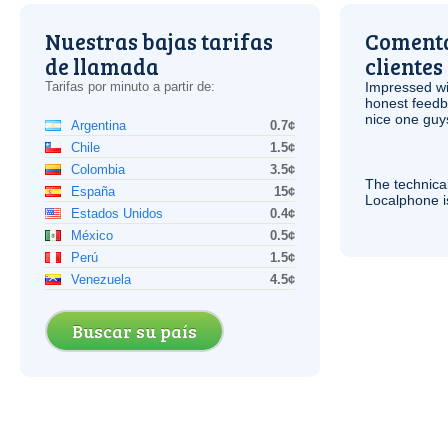
Nuestras bajas tarifas
Comenta
de llamada
clientes
Tarifas por minuto a partir de:
Impressed wi
honest feedb
nice one guy
Argentina
0.7¢
Chile
1.5¢
Colombia
3.5¢
The technica
España
15¢
Localphone 
Estados Unidos
0.4¢
México
0.5¢
Perú
1.5¢
Venezuela
4.5¢
Buscar su país