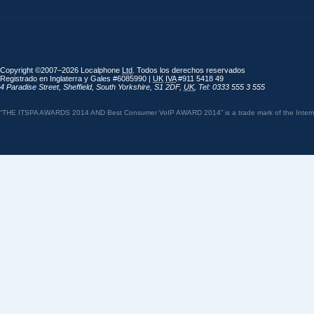
Copyright ©2007–2026 Localphone
Ltd
. Todos los derechos reservados
Registrado en Inglaterra y Gales #6085990 |
UK
IVA
#911 5418 49
4 Paradise Street
,
Sheffield
,
South Yorkshire
,
S1 2DF
,
UK
,
Tel: 0333 555 3 555
“THE ITSPA AWARDS 2014 AND Best Consumer VoIP AWARD 2014” is a trade mark of the Internet 