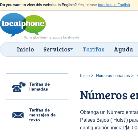
Do you want to view this website in English?
Yes, please
translate to English
.
Inicio
Servicios
Tarifas
Ayuda
Inicio
Números entrantes
Tarifas de
llamadas
Números en
Tarifas de
Obtenga un Número entran
mensajes de
texto
Países Bajos (“Hulst”) para
configuración inicial $6.0