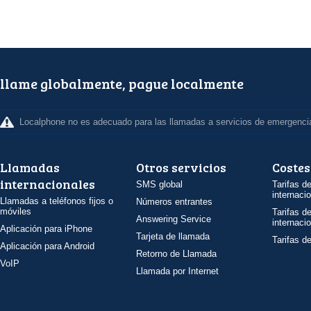
llame globalmente, pague localmente
Localphone no es adecuado para las llamadas a servicios de emergenci
Llamadas
Otros servicios
Costes
internacionales
SMS global
Tarifas d
internaci
Llamadas a teléfonos fijos o
Números entrantes
móviles
Tarifas d
Answering Service
internaci
Aplicación para iPhone
Tarjeta de llamada
Tarifas d
Aplicación para Android
Retorno de Llamada
VoIP
Llamada por Internet