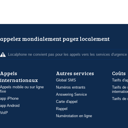
appelez mondialement payez localement
Localphone ne convient pas pour les appels vers les services d'urgence
Appels
Autres services
Coûts
internationaux
Global SMS
Tarifs d'a
Appels mobile ou sur ligne
Numéros entrants
Tarifs de
fixe
internatio
Answering Service
app iPhone
Tarifs de
Carte d'appel
app Android
Rappel
VoIP
Numérotation en ligne