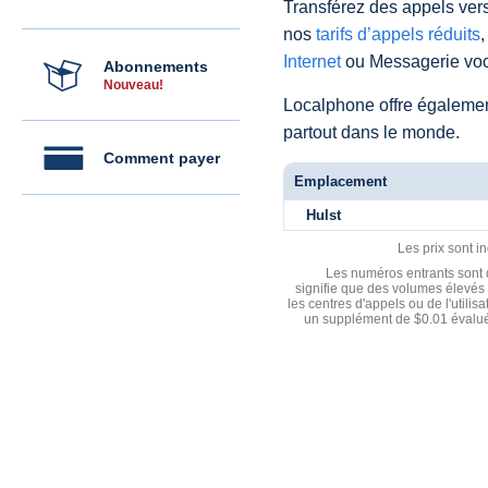
Transférez des appels vers
nos
tarifs d’appels réduits
,
Internet
ou Messagerie voc
Abonnements
Nouveau!
Localphone offre égaleme
partout dans le monde.
Comment payer
Emplacement
Hulst
Les prix sont i
Les numéros entrants sont d
signifie que des volumes élevés 
les centres d'appels ou de l'utili
un supplément de $0.01 évalué