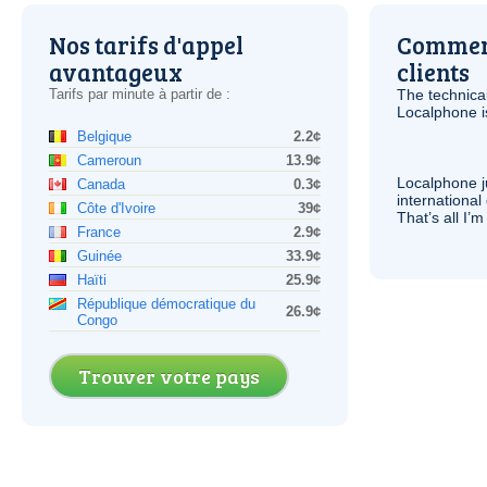
Nos tarifs d'appel
Comment
avantageux
clients
Tarifs par minute à partir de :
The technica
Localphone 
Belgique
2.2¢
Cameroun
13.9¢
Localphone j
Canada
0.3¢
international 
Côte d'Ivoire
39¢
That’s all I’
France
2.9¢
Guinée
33.9¢
Haïti
25.9¢
République démocratique du
26.9¢
Congo
Trouver votre pays