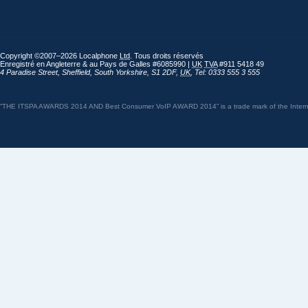
Copyright ©2007–2026 Localphone
Ltd
. Tous droits réservés
Enregistré en Angleterre & au Pays de Galles #6085990 |
UK
TVA
#911 5418 49
4 Paradise Street
,
Sheffield
,
South Yorkshire
,
S1 2DF
,
UK
,
Tel: 0333 555 3 555
“THE ITSPA AWARDS 2014 AND Best Consumer VoIP AWARD 2014” is a trade mark of the Internet 