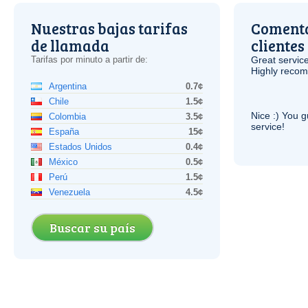
Nuestras bajas tarifas
Comenta
de llamada
clientes
Tarifas por minuto a partir de:
Great service
Highly reco
Argentina
0.7¢
Chile
1.5¢
Nice :) You g
Colombia
3.5¢
service!
España
15¢
Estados Unidos
0.4¢
México
0.5¢
Perú
1.5¢
Venezuela
4.5¢
Buscar su país