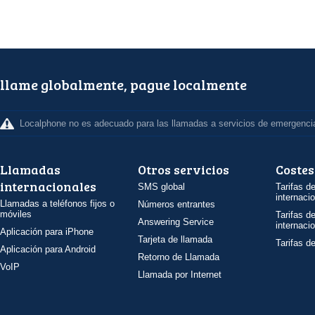
llame globalmente, pague localmente
Localphone no es adecuado para las llamadas a servicios de emergenci
Llamadas
Otros servicios
Costes
internacionales
SMS global
Tarifas d
internaci
Llamadas a teléfonos fijos o
Números entrantes
móviles
Tarifas d
Answering Service
internaci
Aplicación para iPhone
Tarjeta de llamada
Tarifas d
Aplicación para Android
Retorno de Llamada
VoIP
Llamada por Internet