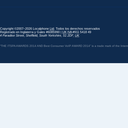
Copyright ©2007–2026 Localphone
Ltd
. Todos los derechos reservados
Registrado en Inglaterra y Gales #6085990 |
UK
IVA
#911 5418 49
4 Paradise Street
,
Sheffield
,
South Yorkshire
,
S1 2DF
,
UK
“THE ITSPA AWARDS 2014 AND Best Consumer VoIP AWARD 2014” is a trade mark of the Internet 