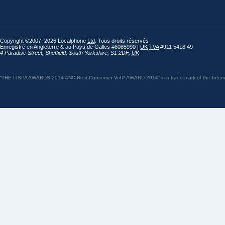
Copyright ©2007–2026 Localphone
Ltd
. Tous droits réservés
Enregistré en Angleterre & au Pays de Galles #6085990 |
UK
TVA
#911 5418 49
4 Paradise Street
,
Sheffield
,
South Yorkshire
,
S1 2DF
,
UK
“THE ITSPA AWARDS 2014 AND Best Consumer VoIP AWARD 2014” is a trade mark of the Internet 