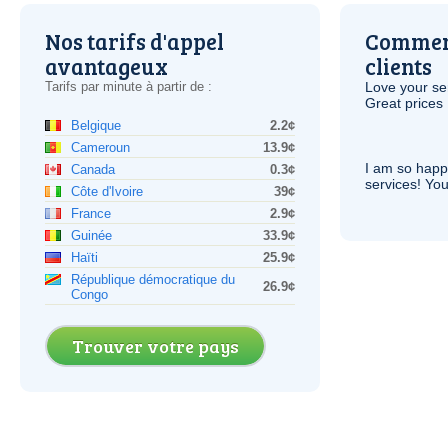
Nos tarifs d'appel
Comment
avantageux
clients
Tarifs par minute à partir de :
Love your ser
Great prices 
Belgique
2.2¢
Cameroun
13.9¢
I am so hap
Canada
0.3¢
services! You
Côte d'Ivoire
39¢
France
2.9¢
Guinée
33.9¢
Haïti
25.9¢
République démocratique du
26.9¢
Congo
Trouver votre pays