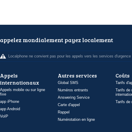
appelez mondialement payez localement
Localphone ne convient pas pour les appels vers les services d'urgence
Appels
Autres services
Coûts
internationaux
Global SMS
Tarifs d'a
Appels mobile ou sur ligne
Numéros entrants
Tarifs de
fixe
internatio
Answering Service
app iPhone
Tarifs de
Carte d'appel
app Android
Rappel
VoIP
Numérotation en ligne