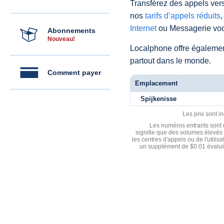
Transférez des appels vers
nos
tarifs d’appels réduits
,
Internet
ou Messagerie voc
Abonnements
Nouveau!
Localphone offre égaleme
partout dans le monde.
Comment payer
Emplacement
Spijkenisse
Les prix sont i
Les numéros entrants sont d
signifie que des volumes élevés 
les centres d'appels ou de l'utili
un supplément de $0.01 évalué