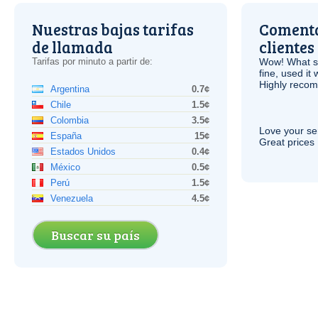
Nuestras bajas tarifas
Comenta
de llamada
clientes
Tarifas por minuto a partir de:
Wow! What se
fine, used it
Highly recom
Argentina
0.7¢
Chile
1.5¢
Colombia
3.5¢
Love your ser
España
15¢
Great prices 
Estados Unidos
0.4¢
México
0.5¢
Perú
1.5¢
Venezuela
4.5¢
Buscar su país