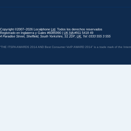
Copyright ©2007–2026 Localphone
Ltd
. Todos los derechos reservados
Registrado en Inglaterra y Gales #6085990 |
UK
IVA
#911 5418 49
4 Paradise Street
,
Sheffield
,
South Yorkshire
,
S1 2DF
,
UK
,
Tel: 0333 555 3 555
“THE ITSPA AWARDS 2014 AND Best Consumer VoIP AWARD 2014” is a trade mark of the Internet 