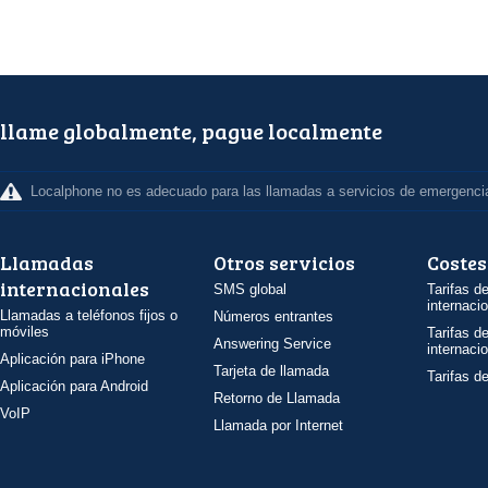
llame globalmente, pague localmente
Localphone no es adecuado para las llamadas a servicios de emergenci
Llamadas
Otros servicios
Costes
internacionales
SMS global
Tarifas d
internaci
Llamadas a teléfonos fijos o
Números entrantes
móviles
Tarifas d
Answering Service
internaci
Aplicación para iPhone
Tarjeta de llamada
Tarifas d
Aplicación para Android
Retorno de Llamada
VoIP
Llamada por Internet