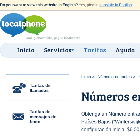
Do you want to view this website in English?
Yes, please
translate to English
.
Inicio
Servicios
Tarifas
Ayuda
Inicio
Números entrantes
Tarifas de
llamadas
Números en
Tarifas de
Obtenga un Número entran
mensajes de
texto
Países Bajos (“Winterswijk”
configuración inicial $6.0