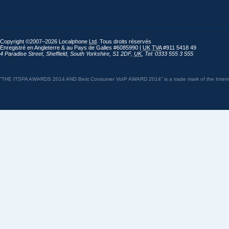
Copyright ©2007–2026 Localphone
Ltd
. Tous droits réservés
Enregistré en Angleterre & au Pays de Galles #6085990 |
UK
TVA
#911 5418 49
4 Paradise Street
,
Sheffield
,
South Yorkshire
,
S1 2DF
,
UK
,
Tel: 0333 555 3 555
“THE ITSPA AWARDS 2014 AND Best Consumer VoIP AWARD 2014” is a trade mark of the Internet 