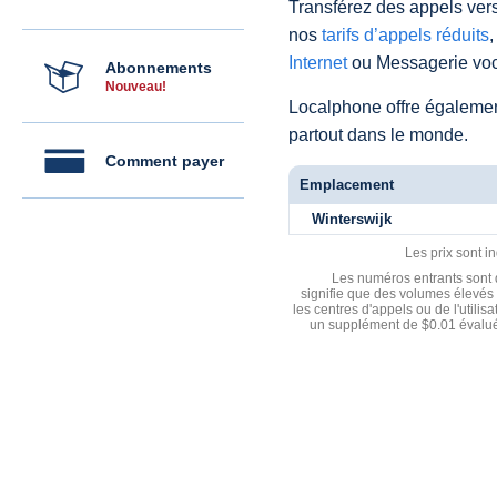
Transférez des appels vers
nos
tarifs d’appels réduits
,
Internet
ou Messagerie voc
Abonnements
Nouveau!
Localphone offre égaleme
partout dans le monde.
Comment payer
Emplacement
Winterswijk
Les prix sont i
Les numéros entrants sont d
signifie que des volumes élevés 
les centres d'appels ou de l'utili
un supplément de $0.01 évalué