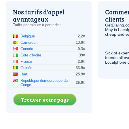
Nos tarifs d'appel
Comment
avantageux
clients
Tarifs par minute à partir de :
GetDialing.c
May is Local
cheap and e
Belgique
2.2¢
Cameroun
13.9¢
Canada
0.3¢
Sick of expen
Côte d'Ivoire
39¢
friends all o
France
2.9¢
Localphone.c
Guinée
33.9¢
Haïti
25.9¢
République démocratique du
26.9¢
Congo
Trouver votre pays