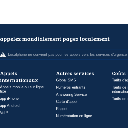
appelez mondialement payez localement
Localphone ne convient pas pour les appels vers les services d'urgence
Appels
Autres services
Coûts
internationaux
Global SMS
Tarifs d'a
Appels mobile ou sur ligne
Numéros entrants
Tarifs de
fixe
internatio
Answering Service
app iPhone
Tarifs de
Carte d'appel
app Android
Rappel
VoIP
Numérotation en ligne