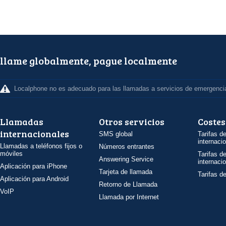
llame globalmente, pague localmente
Localphone no es adecuado para las llamadas a servicios de emergenci
Llamadas
Otros servicios
Costes
internacionales
SMS global
Tarifas d
internaci
Llamadas a teléfonos fijos o
Números entrantes
móviles
Tarifas d
Answering Service
internaci
Aplicación para iPhone
Tarjeta de llamada
Tarifas d
Aplicación para Android
Retorno de Llamada
VoIP
Llamada por Internet