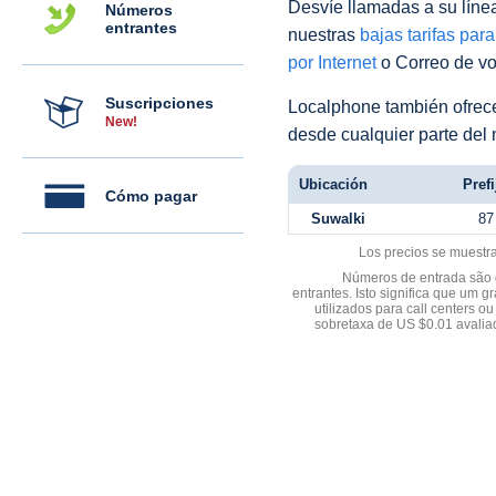
Desvíe llamadas a su línea 
Números
entrantes
nuestras
bajas tarifas par
por Internet
o Correo de voz
Suscripciones
Localphone también ofre
New!
desde cualquier parte del
Ubicación
Prefi
Cómo pagar
Suwalki
87
Los precios se muestr
Números de entrada são d
entrantes. Isto significa que u
utilizados para call centers
sobretaxa de US $0.01 avali