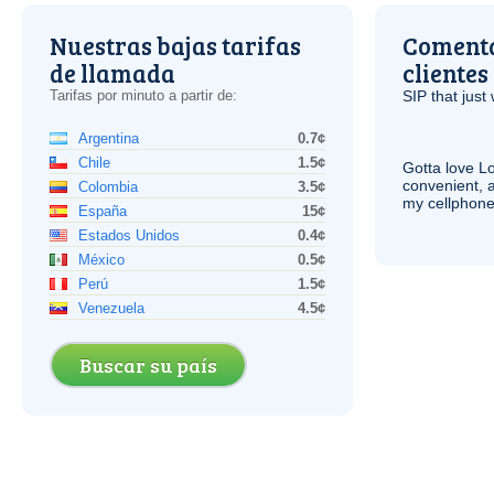
Nuestras bajas tarifas
Comenta
de llamada
clientes
Tarifas por minuto a partir de:
SIP
that just 
Argentina
0.7¢
Chile
1.5¢
Gotta love 
convenient, 
Colombia
3.5¢
my cellphone
España
15¢
Estados Unidos
0.4¢
México
0.5¢
Perú
1.5¢
Venezuela
4.5¢
Buscar su país