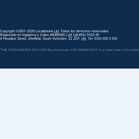
Copyright ©2007–2026 Localphone
Ltd
. Todos los derechos reservados
Registrado en Inglaterra y Gales #6085990 |
UK
IVA
#911 5418 49
4 Paradise Street
,
Sheffield
,
South Yorkshire
,
S1 2DF
,
UK
,
Tel: 0333 555 3 555
“THE ITSPA AWARDS 2014 AND Best Consumer VoIP AWARD 2014” is a trade mark of the Internet 