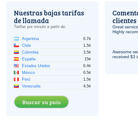
Nuestras bajas tarifas
Comenta
de llamada
clientes
Tarifas por minuto a partir de:
Great service
Highly reco
Argentina
0.7¢
Chile
1.5¢
Awesome serv
Colombia
3.5¢
received $3 in
España
15¢
Estados Unidos
0.4¢
México
0.5¢
Perú
1.5¢
Venezuela
4.5¢
Buscar su país