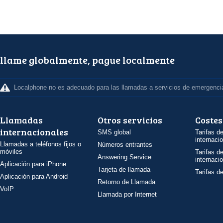
llame globalmente, pague localmente
Localphone no es adecuado para las llamadas a servicios de emergenci
Llamadas
Otros servicios
Costes
internacionales
SMS global
Tarifas d
internaci
Llamadas a teléfonos fijos o
Números entrantes
móviles
Tarifas d
Answering Service
internaci
Aplicación para iPhone
Tarjeta de llamada
Tarifas d
Aplicación para Android
Retorno de Llamada
VoIP
Llamada por Internet