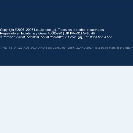
Copyright ©2007–2026 Localphone
Ltd
. Todos los derechos reservados
Registrado en Inglaterra y Gales #6085990 |
UK
IVA
#911 5418 49
4 Paradise Street
,
Sheffield
,
South Yorkshire
,
S1 2DF
,
UK
,
Tel: 0333 555 3 555
“THE ITSPA AWARDS 2014 AND Best Consumer VoIP AWARD 2014” is a trade mark of the Internet 