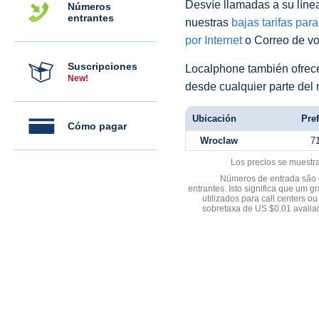
Desvíe llamadas a su línea 
Números
entrantes
nuestras
bajas tarifas par
por Internet
o Correo de voz
Suscripciones
Localphone también ofre
New!
desde cualquier parte del
Ubicación
Pref
Cómo pagar
Wroclaw
7
Los precios se muestr
Números de entrada são d
entrantes. Isto significa que u
utilizados para call centers
sobretaxa de US $0.01 avali