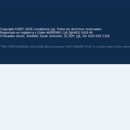
Copyright ©2007–2026 Localphone
Ltd
. Todos los derechos reservados
Registrado en Inglaterra y Gales #6085990 |
UK
IVA
#911 5418 49
4 Paradise Street
,
Sheffield
,
South Yorkshire
,
S1 2DF
,
UK
,
Tel: 0333 555 3 555
“THE ITSPA AWARDS 2014 AND Best Consumer VoIP AWARD 2014” is a trade mark of the Internet 