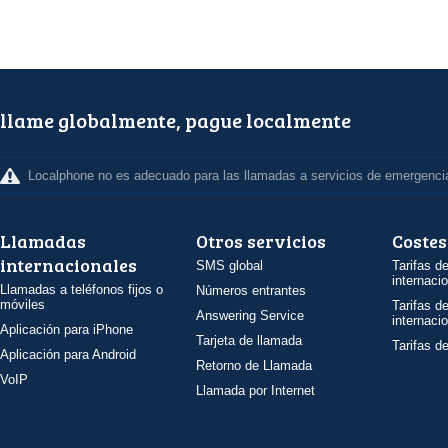
llame globalmente, pague localmente
Localphone no es adecuado para las llamadas a servicios de emergenci
Llamadas
Otros servicios
Costes
internacionales
SMS global
Tarifas d
internaci
Llamadas a teléfonos fijos o
Números entrantes
móviles
Tarifas d
Answering Service
internaci
Aplicación para iPhone
Tarjeta de llamada
Tarifas d
Aplicación para Android
Retorno de Llamada
VoIP
Llamada por Internet