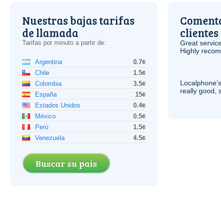
Nuestras bajas tarifas
Comenta
de llamada
clientes
Tarifas por minuto a partir de:
Great service
Highly reco
Argentina
0.7¢
Chile
1.5¢
Localphone’s
Colombia
3.5¢
really good, 
España
15¢
Estados Unidos
0.4¢
México
0.5¢
Perú
1.5¢
Venezuela
4.5¢
Buscar su país