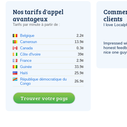
Nos tarifs d'appel
Comment
avantageux
clients
Tarifs par minute à partir de :
I love Local
Belgique
2.2¢
Cameroun
13.9¢
Impressed wi
honest feedb
Canada
0.3¢
nice one guy
Côte d'Ivoire
39¢
France
2.9¢
Guinée
33.9¢
Haïti
25.9¢
République démocratique du
26.9¢
Congo
Trouver votre pays