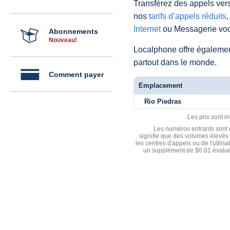
Transférez des appels vers
nos
tarifs d’appels réduits
,
Internet
ou Messagerie voc
Abonnements
Nouveau!
Localphone offre égaleme
partout dans le monde.
Comment payer
Emplacement
Rio Piedras
Les prix sont i
Les numéros entrants sont d
signifie que des volumes élevés 
les centres d'appels ou de l'utili
un supplément de $0.01 évalué