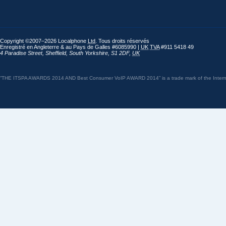
Copyright ©2007–2026 Localphone
Ltd
. Tous droits réservés
Enregistré en Angleterre & au Pays de Galles #6085990 |
UK
TVA
#911 5418 49
4 Paradise Street
,
Sheffield
,
South Yorkshire
,
S1 2DF
,
UK
“THE ITSPA AWARDS 2014 AND Best Consumer VoIP AWARD 2014” is a trade mark of the Internet 