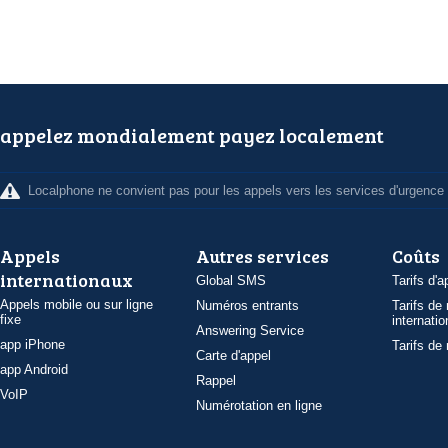
appelez mondialement payez localement
Localphone ne convient pas pour les appels vers les services d'urgence
Appels
Autres services
Coûts
internationaux
Global SMS
Tarifs d'a
Appels mobile ou sur ligne
Numéros entrants
Tarifs de
fixe
internatio
Answering Service
app iPhone
Tarifs de
Carte d'appel
app Android
Rappel
VoIP
Numérotation en ligne