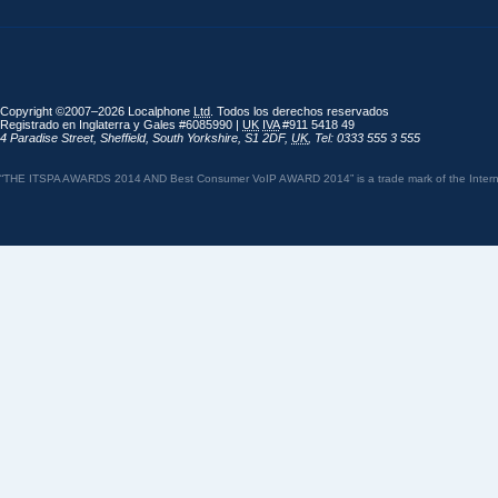
Copyright ©2007–2026 Localphone
Ltd
. Todos los derechos reservados
Registrado en Inglaterra y Gales #6085990 |
UK
IVA
#911 5418 49
4 Paradise Street
,
Sheffield
,
South Yorkshire
,
S1 2DF
,
UK
,
Tel: 0333 555 3 555
“THE ITSPA AWARDS 2014 AND Best Consumer VoIP AWARD 2014” is a trade mark of the Internet 