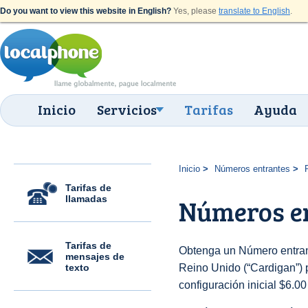
Do you want to view this website in English?
Yes, please
translate to English
.
Inicio
Servicios
Tarifas
Ayuda
Inicio
Números entrantes
Tarifas de
llamadas
Números en
Tarifas de
Obtenga un Número entran
mensajes de
texto
Reino Unido (“Cardigan”) p
configuración inicial $6.0