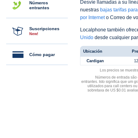
Desvíe llamadas a su línea 
Números
entrantes
nuestras
bajas tarifas par
por Internet
o Correo de voz
Suscripciones
Localphone también ofre
New!
Unido
desde cualquier par
Ubicación
Pre
Cómo pagar
Cardigan
1
Los precios se muestr
Números de entrada são d
entrantes. Isto significa que u
utilizados para call centers
sobretaxa de US $0.01 avali