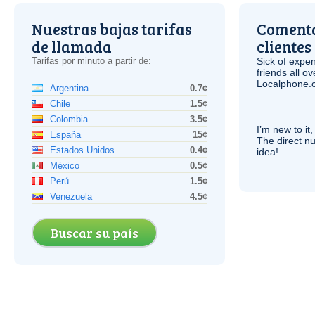
Nuestras bajas tarifas
Comenta
de llamada
clientes
Tarifas por minuto a partir de:
Sick of expen
friends all o
Localphone.c
Argentina
0.7¢
Chile
1.5¢
Colombia
3.5¢
I’m new to it,
España
15¢
The direct nu
Estados Unidos
0.4¢
idea!
México
0.5¢
Perú
1.5¢
Venezuela
4.5¢
Buscar su país