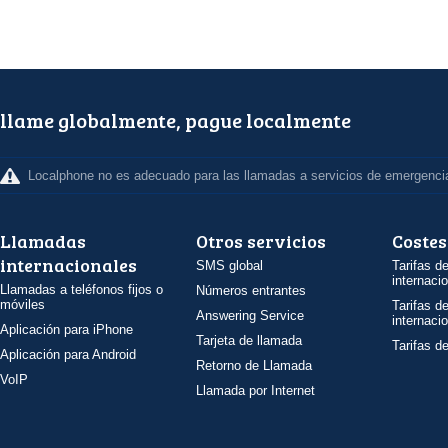
llame globalmente, pague localmente
Localphone no es adecuado para las llamadas a servicios de emergenci
Llamadas
Otros servicios
Costes
internacionales
SMS global
Tarifas d
internaci
Llamadas a teléfonos fijos o
Números entrantes
móviles
Tarifas d
Answering Service
internaci
Aplicación para iPhone
Tarjeta de llamada
Tarifas d
Aplicación para Android
Retorno de Llamada
VoIP
Llamada por Internet