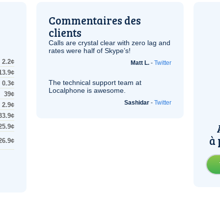
Commentaires des
clients
Calls are crystal clear with zero lag and
rates were half of Skype’s!
2.2¢
Matt L.
-
Twitter
13.9¢
The technical support team at
0.3¢
Localphone is awesome.
39¢
Sashidar
-
Twitter
2.9¢
33.9¢
25.9¢
à 
26.9¢