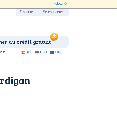
rejeter
S'inscrire
Se connecter
er du crédit gratuit
ise :
GBP
USD
EUR
ardigan