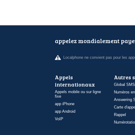
appelez mondialement paye
Localphone ne convient pas pour les appe
Appels
Autres 
internationaux
Global SMS
Appels mobile ou sur ligne
Numéros en
fixe
Answering S
app iPhone
Carte d'appe
app Android
Rappel
VoIP
Numérotatio