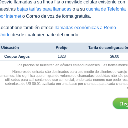
Desvíe llamadas a su línea fija o móvil/de celular existente con
nuestras
bajas tarifas para llamadas
o a su
cuenta de Telefonía
por Internet
o Correo de voz de forma gratuita.
Localphone también ofrece
llamadas económicas a Reino
Unido
desde cualquier parte del mundo.
Ubicación
Prefijo
Tarifa de configuración
Coupar Angus
1828
$6.00
Los precios se muestran en dólares estadounidenses. Las tarifas mens
Números de entrada são destinados para uso médio de clientes de varejo y
entrantes. Isto significa que um grande volume de chamadas recebidas não são p
utilizados para call centers ou uso comercial, onde cada numero nao pode re
sobretaxa de US $0.01 avaliada em uma base por chamada para cada chamad
Reg