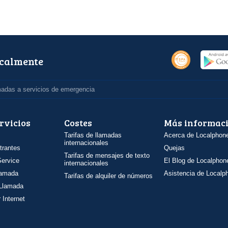
ocalmente
madas a servicios de emergencia
rvicios
Costes
Más informac
Tarifas de llamadas
Acerca de Localphon
internacionales
trantes
Quejas
Tarifas de mensajes de texto
ervice
El Blog de Localphon
internacionales
llamada
Asistencia de Localp
Tarifas de alquiler de números
 Llamada
 Internet