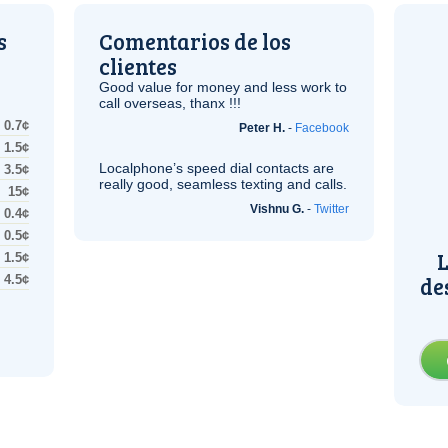
s
Comentarios de los
clientes
Good value for money and less work to
call overseas, thanx !!!
0.7¢
Peter H.
-
Facebook
1.5¢
Localphone’s speed dial contacts are
3.5¢
really good, seamless texting and calls.
15¢
Vishnu G.
-
Twitter
0.4¢
0.5¢
L
1.5¢
de
4.5¢