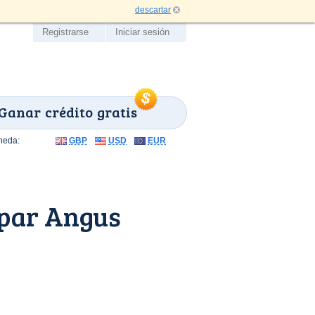
descartar
Registrarse
Iniciar sesión
Ganar crédito gratis
neda:
GBP
USD
EUR
upar Angus