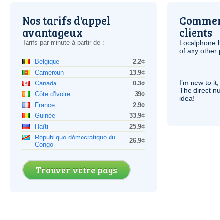
Nos tarifs d'appel
Comment
avantageux
clients
Tarifs par minute à partir de :
Localphone b
of any other
Belgique
2.2¢
Cameroun
13.9¢
I’m new to it,
Canada
0.3¢
The direct nu
Côte d'Ivoire
39¢
idea!
France
2.9¢
Guinée
33.9¢
Haïti
25.9¢
République démocratique du
26.9¢
Congo
Trouver votre pays