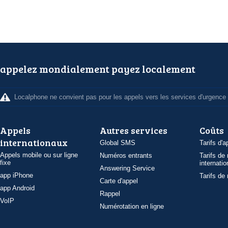
appelez mondialement payez localement
Localphone ne convient pas pour les appels vers les services d'urgence
Appels
Autres services
Coûts
internationaux
Global SMS
Tarifs d'a
Appels mobile ou sur ligne
Numéros entrants
Tarifs de
fixe
internatio
Answering Service
app iPhone
Tarifs de
Carte d'appel
app Android
Rappel
VoIP
Numérotation en ligne