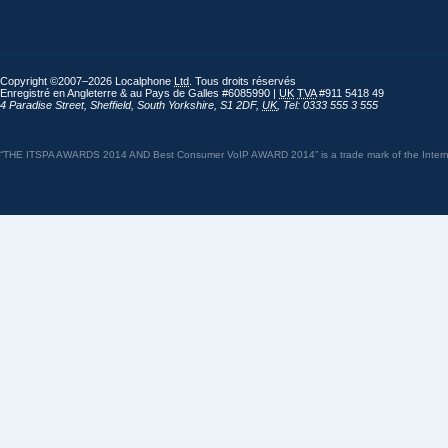
Copyright ©2007–2026 Localphone
Ltd
. Tous droits réservés
Enregistré en Angleterre & au Pays de Galles #6085990 |
UK
TVA
#911 5418 49
4 Paradise Street
,
Sheffield
,
South Yorkshire
,
S1 2DF
,
UK
,
Tel: 0333 555 3 555
“THE ITSPA AWARDS 2014 AND Best Consumer VoIP AWARD 2014” is a trade mark of the Internet 