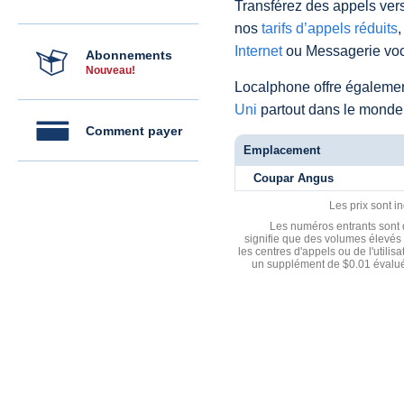
Transférez des appels vers
nos
tarifs d’appels réduits
,
Internet
ou Messagerie voc
Abonnements
Nouveau!
Localphone offre égaleme
Uni
partout dans le monde
Comment payer
Emplacement
Coupar Angus
Les prix sont i
Les numéros entrants sont d
signifie que des volumes élevés 
les centres d'appels ou de l'utili
un supplément de $0.01 évalué