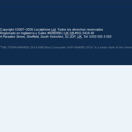
Copyright ©2007–2026 Localphone
Ltd
. Todos los derechos reservados
Registrado en Inglaterra y Gales #6085990 |
UK
IVA
#911 5418 49
4 Paradise Street
,
Sheffield
,
South Yorkshire
,
S1 2DF
,
UK
,
Tel: 0333 555 3 555
“THE ITSPA AWARDS 2014 AND Best Consumer VoIP AWARD 2014” is a trade mark of the Internet 