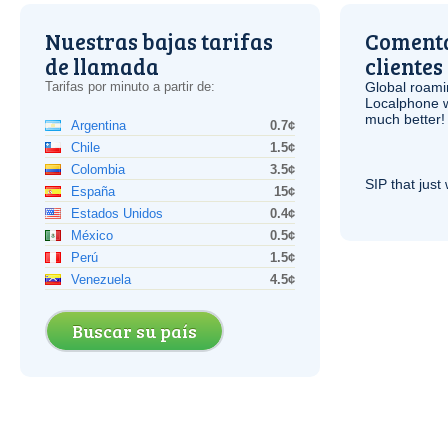
Nuestras bajas tarifas
Comenta
de llamada
clientes
Tarifas por minuto a partir de:
Global roami
Localphone 
much better!
Argentina
0.7¢
Chile
1.5¢
Colombia
3.5¢
SIP
that just 
España
15¢
Estados Unidos
0.4¢
México
0.5¢
Perú
1.5¢
Venezuela
4.5¢
Buscar su país