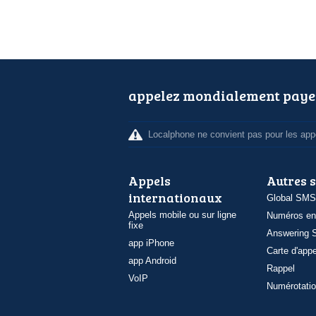
appelez mondialement paye
Localphone ne convient pas pour les appe
Appels
Autres 
internationaux
Global SMS
Appels mobile ou sur ligne
Numéros en
fixe
Answering S
app iPhone
Carte d'appe
app Android
Rappel
VoIP
Numérotatio