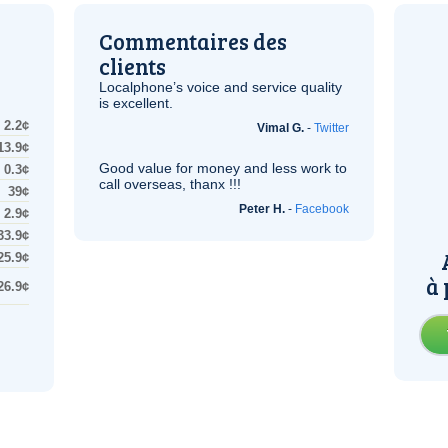
Commentaires des
clients
Localphone’s voice and service quality
is excellent.
2.2¢
Vimal G.
-
Twitter
13.9¢
Good value for money and less work to
0.3¢
call overseas, thanx !!!
39¢
Peter H.
-
Facebook
2.9¢
33.9¢
25.9¢
à 
26.9¢