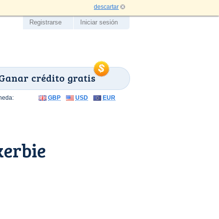
descartar
Registrarse
Iniciar sesión
Ganar crédito gratis
neda:
GBP
USD
EUR
kerbie