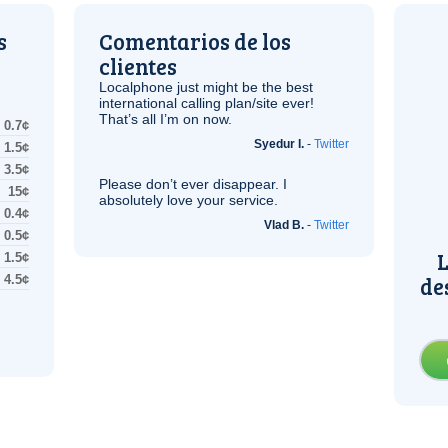
s
Comentarios de los
clientes
Localphone just might be the best
international calling plan/site ever!
That’s all I’m on now.
0.7¢
Syedur I.
-
Twitter
1.5¢
3.5¢
Please don’t ever disappear. I
15¢
absolutely love your service.
0.4¢
Vlad B.
-
Twitter
0.5¢
L
1.5¢
de
4.5¢