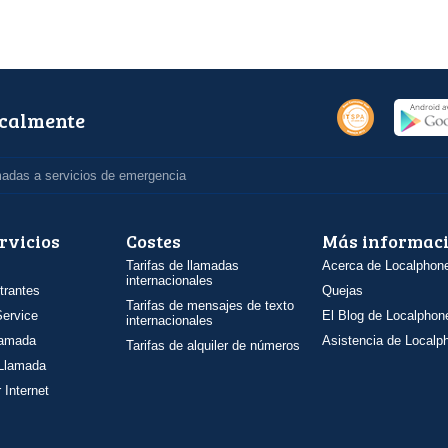
ocalmente
madas a servicios de emergencia
rvicios
Costes
Más informac
Tarifas de llamadas
Acerca de Localphon
internacionales
trantes
Quejas
Tarifas de mensajes de texto
ervice
El Blog de Localphon
internacionales
llamada
Asistencia de Localp
Tarifas de alquiler de números
 Llamada
 Internet