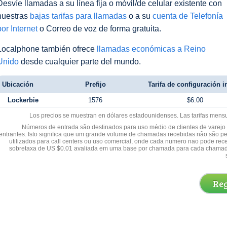
Desvíe llamadas a su línea fija o móvil/de celular existente con
nuestras
bajas tarifas para llamadas
o a su
cuenta de Telefonía
por Internet
o Correo de voz de forma gratuita.
Localphone también ofrece
llamadas económicas a Reino
Unido
desde cualquier parte del mundo.
Ubicación
Prefijo
Tarifa de configuración in
Lockerbie
1576
$6.00
Los precios se muestran en dólares estadounidenses. Las tarifas mens
Números de entrada são destinados para uso médio de clientes de varejo y
entrantes. Isto significa que um grande volume de chamadas recebidas não são p
utilizados para call centers ou uso comercial, onde cada numero nao pode re
sobretaxa de US $0.01 avaliada em uma base por chamada para cada chamad
Reg