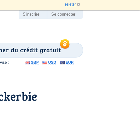
rejeter
S'inscrire
Se connecter
er du crédit gratuit
ise :
GBP
USD
EUR
ckerbie