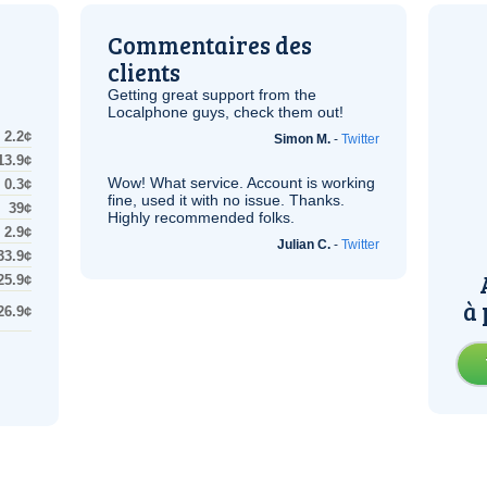
Commentaires des
clients
Getting great support from the
Localphone guys, check them out!
2.2¢
Simon M.
-
Twitter
13.9¢
Wow! What service. Account is working
0.3¢
fine, used it with no issue. Thanks.
39¢
Highly recommended folks.
2.9¢
Julian C.
-
Twitter
33.9¢
25.9¢
à 
26.9¢