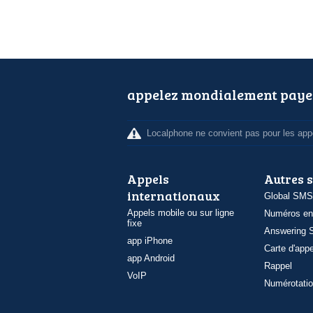
appelez mondialement paye
Localphone ne convient pas pour les appe
Appels
Autres 
internationaux
Global SMS
Appels mobile ou sur ligne
Numéros en
fixe
Answering S
app iPhone
Carte d'appe
app Android
Rappel
VoIP
Numérotatio