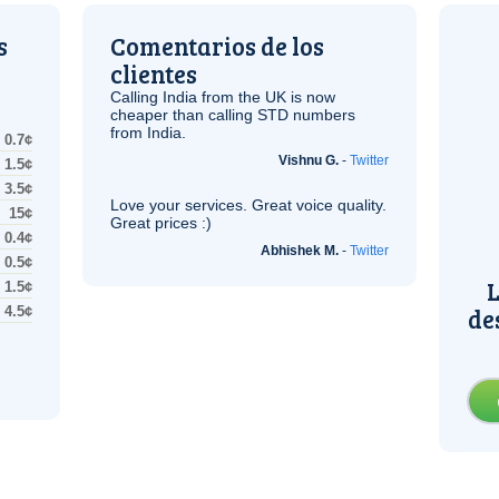
s
Comentarios de los
clientes
Calling India from the
UK
is now
cheaper than calling STD numbers
from India.
0.7¢
Vishnu G.
-
Twitter
1.5¢
3.5¢
Love your services. Great voice quality.
15¢
Great prices :)
0.4¢
Abhishek M.
-
Twitter
0.5¢
L
1.5¢
de
4.5¢