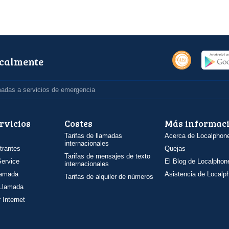
ocalmente
madas a servicios de emergencia
rvicios
Costes
Más informac
Tarifas de llamadas
Acerca de Localphon
internacionales
trantes
Quejas
Tarifas de mensajes de texto
ervice
El Blog de Localphon
internacionales
llamada
Asistencia de Localp
Tarifas de alquiler de números
 Llamada
 Internet