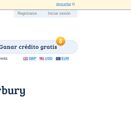
descartar
Registrarse
Iniciar sesión
Ganar crédito gratis
neda:
GBP
USD
EUR
wbury