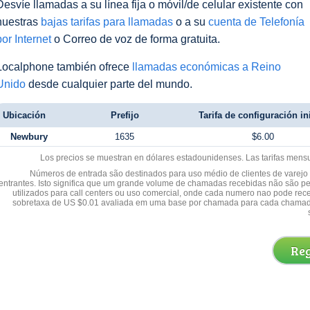
Desvíe llamadas a su línea fija o móvil/de celular existente con
nuestras
bajas tarifas para llamadas
o a su
cuenta de Telefonía
por Internet
o Correo de voz de forma gratuita.
Localphone también ofrece
llamadas económicas a Reino
Unido
desde cualquier parte del mundo.
Ubicación
Prefijo
Tarifa de configuración in
Newbury
1635
$6.00
Los precios se muestran en dólares estadounidenses. Las tarifas mens
Números de entrada são destinados para uso médio de clientes de varejo y
entrantes. Isto significa que um grande volume de chamadas recebidas não são p
utilizados para call centers ou uso comercial, onde cada numero nao pode re
sobretaxa de US $0.01 avaliada em uma base por chamada para cada chamad
Reg