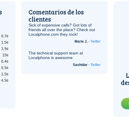
s
Comentarios de los
clientes
Sick of expensive calls? Got lots of
friends all over the place? Check out
Localphone.com they rock!
0.7¢
Marie J.
-
Twitter
1.5¢
3.5¢
The technical support team at
15¢
Localphone is awesome.
0.4¢
Sashidar
-
Twitter
0.5¢
L
1.5¢
de
4.5¢