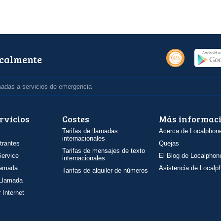
ocalmente
madas a servicios de emergencia
rvicios
Costes
Más informac
Tarifas de llamadas
Acerca de Localphon
internacionales
trantes
Quejas
Tarifas de mensajes de texto
ervice
El Blog de Localphon
internacionales
llamada
Asistencia de Localp
Tarifas de alquiler de números
 Llamada
 Internet