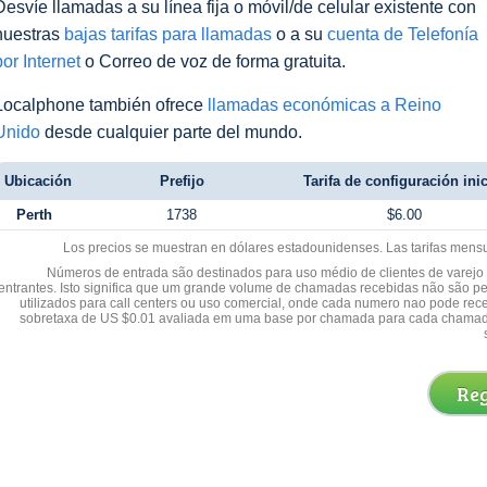
Desvíe llamadas a su línea fija o móvil/de celular existente con
nuestras
bajas tarifas para llamadas
o a su
cuenta de Telefonía
por Internet
o Correo de voz de forma gratuita.
Localphone también ofrece
llamadas económicas a Reino
Unido
desde cualquier parte del mundo.
Ubicación
Prefijo
Tarifa de configuración inic
Perth
1738
$6.00
Los precios se muestran en dólares estadounidenses. Las tarifas mens
Números de entrada são destinados para uso médio de clientes de varejo y
entrantes. Isto significa que um grande volume de chamadas recebidas não são p
utilizados para call centers ou uso comercial, onde cada numero nao pode re
sobretaxa de US $0.01 avaliada em uma base por chamada para cada chamad
Reg