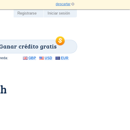
descartar
Registrarse
Iniciar sesión
Ganar crédito gratis
neda:
GBP
USD
EUR
th