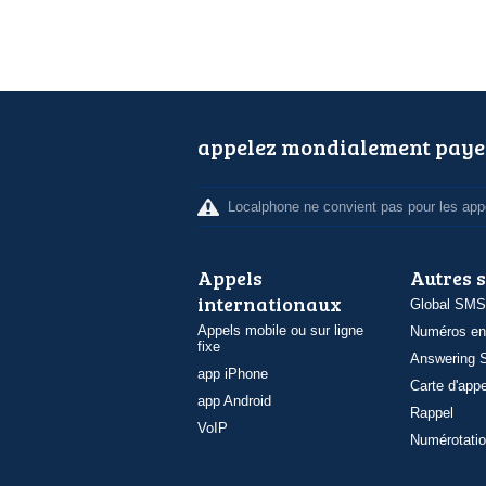
appelez mondialement paye
Localphone ne convient pas pour les appe
Appels
Autres 
internationaux
Global SMS
Appels mobile ou sur ligne
Numéros en
fixe
Answering S
app iPhone
Carte d'appe
app Android
Rappel
VoIP
Numérotatio