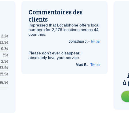
Commentaires des
clients
Impressed that Localphone offers local
numbers for 2,276 locations across 44
countries.
2.2¢
Jonathan J.
-
Twitter
13.9¢
0.3¢
Please don’t ever disappear. I
39¢
absolutely love your service.
2.9¢
Vlad B.
-
Twitter
33.9¢
25.9¢
à 
26.9¢