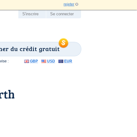
rejeter
S'inscrire
Se connecter
er du crédit gratuit
ise :
GBP
USD
EUR
rth