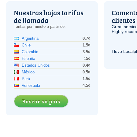
Nuestras bajas tarifas
Comenta
de llamada
clientes
Tarifas por minuto a partir de:
Great service
Highly reco
Argentina
0.7¢
Chile
1.5¢
I love Local
Colombia
3.5¢
España
15¢
Estados Unidos
0.4¢
México
0.5¢
Perú
1.5¢
Venezuela
4.5¢
Buscar su país