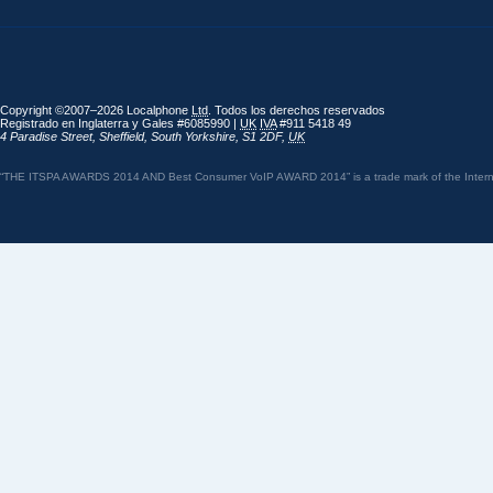
Copyright ©2007–2026 Localphone
Ltd
. Todos los derechos reservados
Registrado en Inglaterra y Gales #6085990 |
UK
IVA
#911 5418 49
4 Paradise Street
,
Sheffield
,
South Yorkshire
,
S1 2DF
,
UK
“THE ITSPA AWARDS 2014 AND Best Consumer VoIP AWARD 2014” is a trade mark of the Internet 