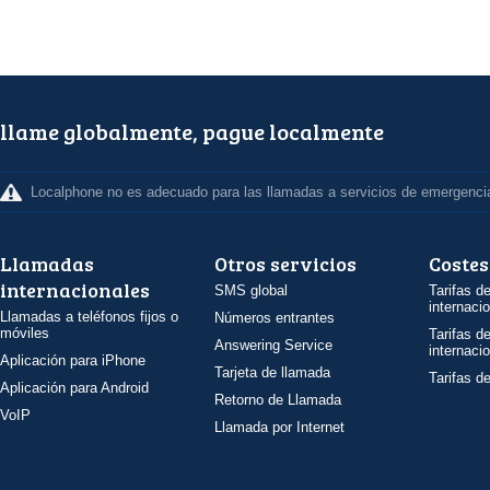
llame globalmente, pague localmente
Localphone no es adecuado para las llamadas a servicios de emergenci
Llamadas
Otros servicios
Costes
internacionales
SMS global
Tarifas d
internaci
Llamadas a teléfonos fijos o
Números entrantes
móviles
Tarifas d
Answering Service
internaci
Aplicación para iPhone
Tarjeta de llamada
Tarifas d
Aplicación para Android
Retorno de Llamada
VoIP
Llamada por Internet