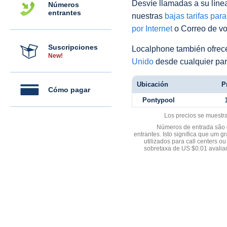
Desvíe llamadas a su línea 
Números
entrantes
nuestras
bajas tarifas par
por Internet
o Correo de voz
Suscripciones
Localphone también ofre
New!
Unido
desde cualquier par
Ubicación
P
Cómo pagar
Pontypool
Los precios se muestr
Números de entrada são d
entrantes. Isto significa que u
utilizados para call centers
sobretaxa de US $0.01 avali