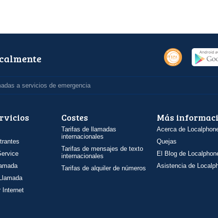
ocalmente
madas a servicios de emergencia
rvicios
Costes
Más informac
Tarifas de llamadas
Acerca de Localphon
internacionales
trantes
Quejas
Tarifas de mensajes de texto
ervice
El Blog de Localphon
internacionales
llamada
Asistencia de Localp
Tarifas de alquiler de números
 Llamada
 Internet