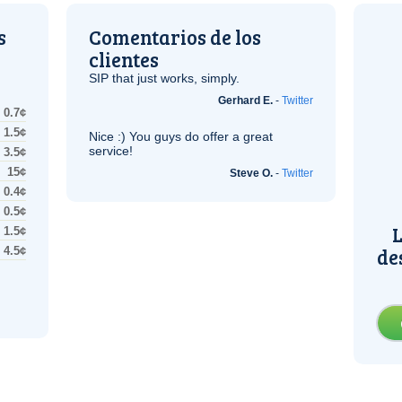
s
Comentarios de los
clientes
SIP
that just works, simply.
Gerhard E.
-
Twitter
0.7¢
1.5¢
Nice :) You guys do offer a great
service!
3.5¢
15¢
Steve O.
-
Twitter
0.4¢
0.5¢
L
1.5¢
de
4.5¢