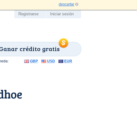
descartar
Registrarse
Iniciar sesión
Ganar crédito gratis
neda:
GBP
USD
EUR
dhoe