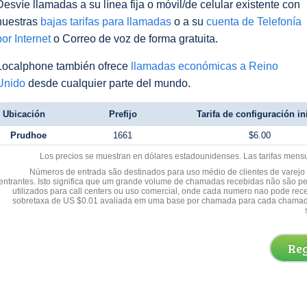
Desvíe llamadas a su línea fija o móvil/de celular existente con
nuestras
bajas tarifas para llamadas
o a su
cuenta de Telefonía
por Internet
o Correo de voz de forma gratuita.
Localphone también ofrece
llamadas económicas a Reino
Unido
desde cualquier parte del mundo.
Ubicación
Prefijo
Tarifa de configuración ini
Prudhoe
1661
$6.00
Los precios se muestran en dólares estadounidenses. Las tarifas mens
Números de entrada são destinados para uso médio de clientes de varejo y
entrantes. Isto significa que um grande volume de chamadas recebidas não são p
utilizados para call centers ou uso comercial, onde cada numero nao pode re
sobretaxa de US $0.01 avaliada em uma base por chamada para cada chamad
Reg