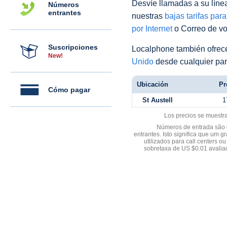
Desvíe llamadas a su línea 
Números
entrantes
nuestras
bajas tarifas par
por Internet
o Correo de voz
Suscripciones
Localphone también ofre
New!
Unido
desde cualquier par
Ubicación
Pr
Cómo pagar
St Austell
1
Los precios se muestr
Números de entrada são d
entrantes. Isto significa que u
utilizados para call centers
sobretaxa de US $0.01 avali