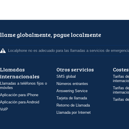
llame globalmente, pague localmente
Localphone no es adecuado para las llamadas a servicios de emergenci
Llamadas
Otros servicios
Costes
internacionales
SMS global
Tarifas d
internaci
Llamadas a teléfonos fijos o
Números entrantes
móviles
Tarifas d
Answering Service
internaci
Aplicación para iPhone
Tarjeta de llamada
Tarifas d
Aplicación para Android
Retorno de Llamada
VoIP
Llamada por Internet