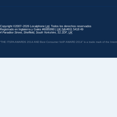
Copyright ©2007–2026 Localphone
Ltd
. Todos los derechos reservados
Registrado en Inglaterra y Gales #6085990 |
UK
IVA
#911 5418 49
4 Paradise Street
,
Sheffield
,
South Yorkshire
,
S1 2DF
,
UK
“THE ITSPA AWARDS 2014 AND Best Consumer VoIP AWARD 2014” is a trade mark of the Internet 