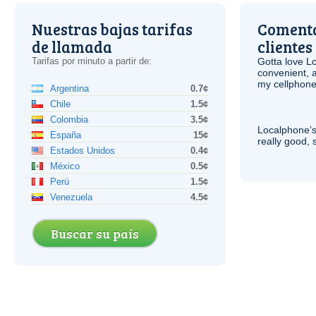
Nuestras bajas tarifas
Comenta
de llamada
clientes
Tarifas por minuto a partir de:
Gotta love 
convenient, 
my cellphone
Argentina
0.7¢
Chile
1.5¢
Colombia
3.5¢
Localphone’s
España
15¢
really good, 
Estados Unidos
0.4¢
México
0.5¢
Perú
1.5¢
Venezuela
4.5¢
Buscar su país