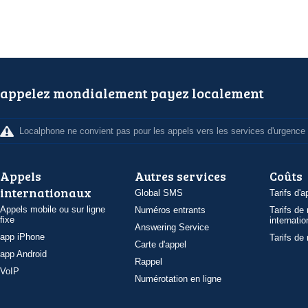
appelez mondialement payez localement
Localphone ne convient pas pour les appels vers les services d'urgence
Appels
Autres services
Coûts
internationaux
Global SMS
Tarifs d'a
Appels mobile ou sur ligne
Numéros entrants
Tarifs de
fixe
internatio
Answering Service
app iPhone
Tarifs de
Carte d'appel
app Android
Rappel
VoIP
Numérotation en ligne