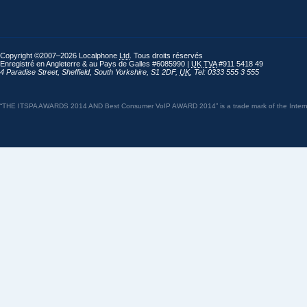
Copyright ©2007–2026 Localphone
Ltd
. Tous droits réservés
Enregistré en Angleterre & au Pays de Galles #6085990 |
UK
TVA
#911 5418 49
4 Paradise Street
,
Sheffield
,
South Yorkshire
,
S1 2DF
,
UK
,
Tel: 0333 555 3 555
“THE ITSPA AWARDS 2014 AND Best Consumer VoIP AWARD 2014” is a trade mark of the Internet 