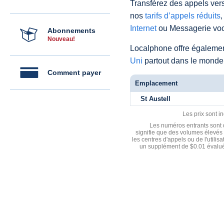
Transférez des appels vers
nos
tarifs d’appels réduits
,
Internet
ou Messagerie voc
Abonnements
Nouveau!
Localphone offre égaleme
Uni
partout dans le monde
Comment payer
Emplacement
St Austell
Les prix sont i
Les numéros entrants sont d
signifie que des volumes élevés 
les centres d'appels ou de l'utili
un supplément de $0.01 évalué