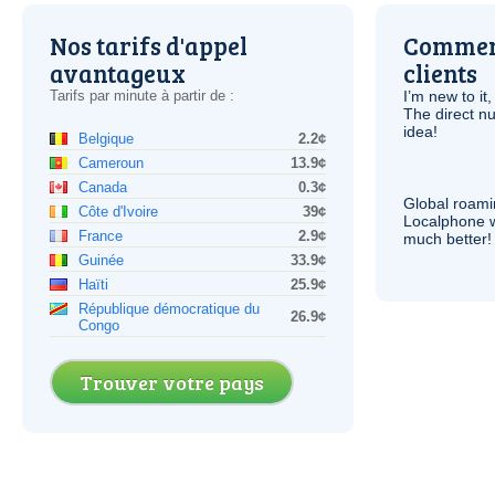
Nos tarifs d'appel
Comment
avantageux
clients
Tarifs par minute à partir de :
I’m new to it,
The direct nu
idea!
Belgique
2.2¢
Cameroun
13.9¢
Canada
0.3¢
Global roami
Côte d'Ivoire
39¢
Localphone 
France
2.9¢
much better!
Guinée
33.9¢
Haïti
25.9¢
République démocratique du
26.9¢
Congo
Trouver votre pays