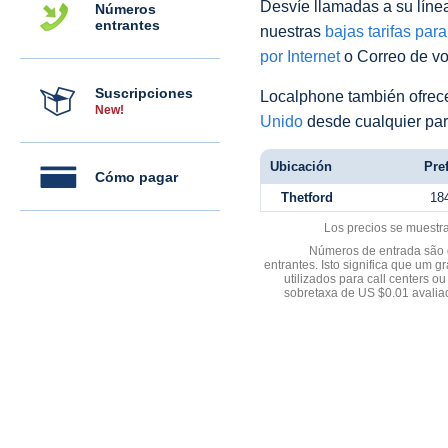
Desvíe llamadas a su línea 
Números
entrantes
nuestras
bajas tarifas par
por Internet
o Correo de voz
Suscripciones
Localphone también ofre
New!
Unido
desde cualquier par
Ubicación
Pref
Cómo pagar
Thetford
18
Los precios se muestr
Números de entrada são d
entrantes. Isto significa que u
utilizados para call centers
sobretaxa de US $0.01 avali