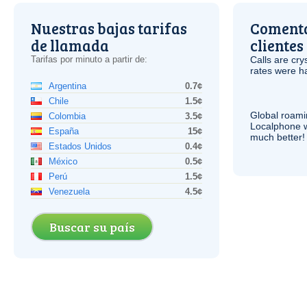
Nuestras bajas tarifas
Comenta
de llamada
clientes
Tarifas por minuto a partir de:
Calls are cry
rates were ha
Argentina
0.7¢
Chile
1.5¢
Global roami
Colombia
3.5¢
Localphone 
España
15¢
much better!
Estados Unidos
0.4¢
México
0.5¢
Perú
1.5¢
Venezuela
4.5¢
Buscar su país