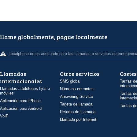
llame globalmente, pague localmente
Localphone no es adecuado para las llamadas a servicios de emergenci
Llamadas
Otros servicios
Costes
internacionales
SMS global
Tarifas d
internaci
Llamadas a teléfonos fijos o
Números entrantes
móviles
Tarifas d
Answering Service
internaci
Aplicación para iPhone
Tarjeta de llamada
Tarifas d
Aplicación para Android
Retorno de Llamada
VoIP
Llamada por Internet