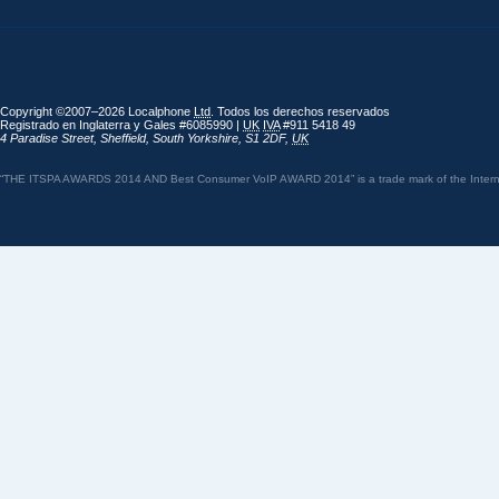
Copyright ©2007–2026 Localphone
Ltd
. Todos los derechos reservados
Registrado en Inglaterra y Gales #6085990 |
UK
IVA
#911 5418 49
4 Paradise Street
,
Sheffield
,
South Yorkshire
,
S1 2DF
,
UK
“THE ITSPA AWARDS 2014 AND Best Consumer VoIP AWARD 2014” is a trade mark of the Internet 