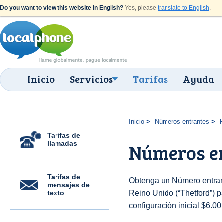
Do you want to view this website in English?
Yes, please
translate to English
.
Inicio
Servicios
Tarifas
Ayuda
Inicio
Números entrantes
Tarifas de
llamadas
Números en
Tarifas de
Obtenga un Número entran
mensajes de
texto
Reino Unido (“Thetford”) pa
configuración inicial $6.0